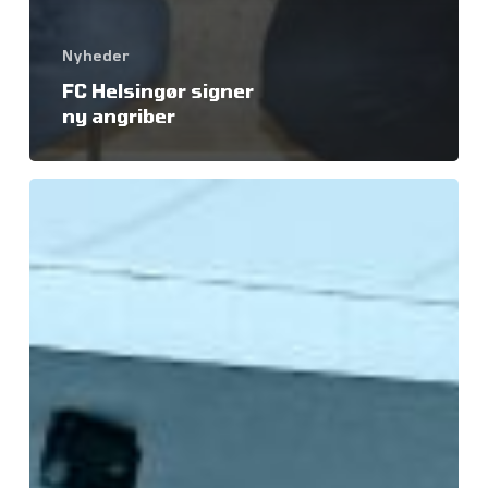
Nyheder
FC Helsingør signer
ny angriber
Pressemeddelelse
–
FC
Helsingør
A/S
styrker
teamet
markant.