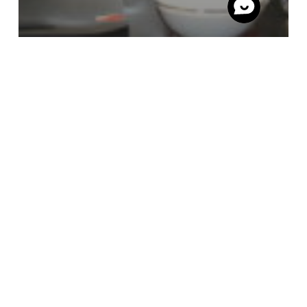
Nyheder
Årets sidste netværksmøde hos FC
Helsingør
FC
Helsingør
afholder