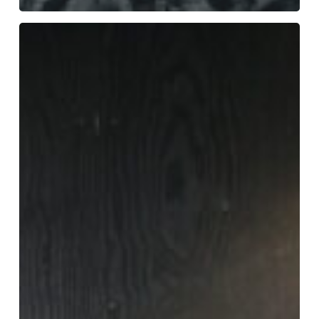
Årets
sidste
netværksmøde
hos
FC
Helsingør