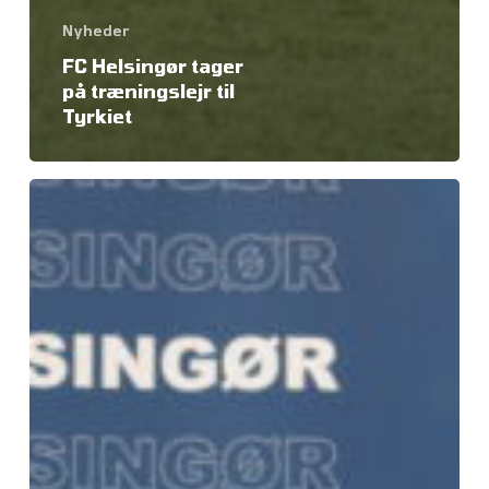
Nyheder
FC Helsingør tager
på træningslejr til
Tyrkiet
FC
Helsingør
skriver
kontrakt
med
lokale
Frederik
Karlsen