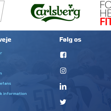
veje
Følg os
r
n
efans
k information