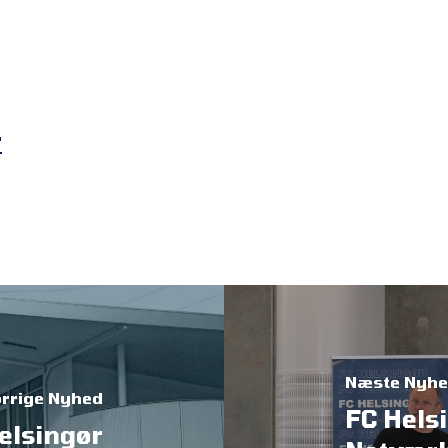
r
Næste Nyh
rrige Nyhed
FC Hels
elsingør