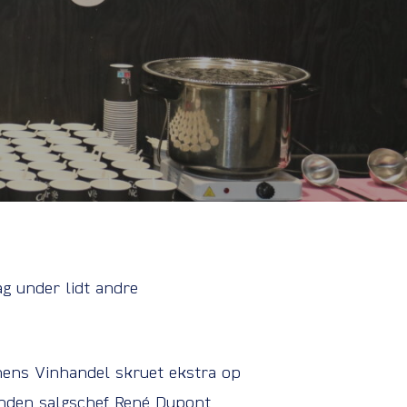
g under lidt andre
nens Vinhandel skruet ekstra op
 inden salgschef René Dupont