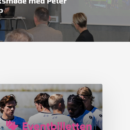
ksmøde med Peter
p