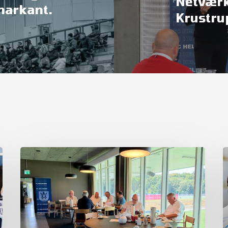
Netvær
markant.
Krustru
Referat
fra
ordinær
generalforsamling
2026