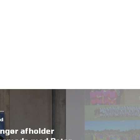
ed
ingør afholder