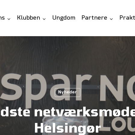
ns
Klubben
Ungdom
Partnere
Prakt
Nyheder
sidste netværksmøde
Helsingør