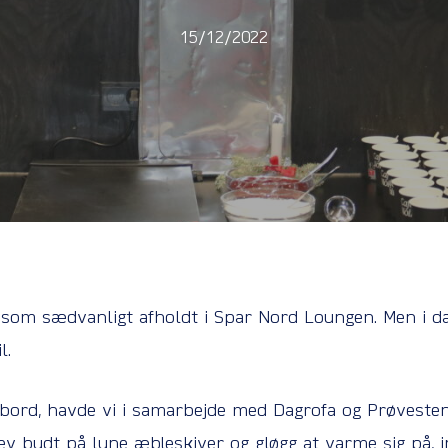
15/12/2022
som sædvanligt afholdt i Spar Nord Loungen. Men i da
l.
nbord, havde vi i samarbejde med Dagrofa og Prøveste
lev budt på lune æbleskiver og gløgg at varme sig på,