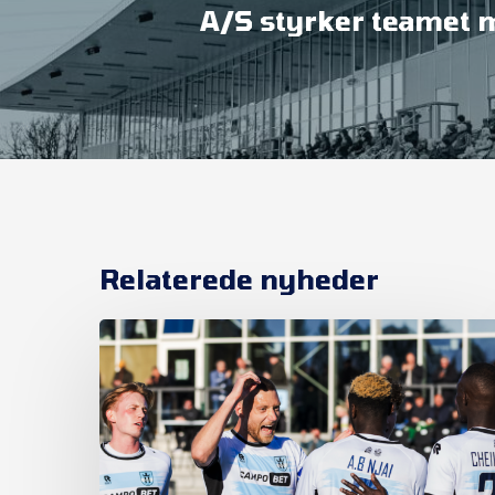
A/S styrker teamet 
Relaterede nyheder
Et
nyt
kapitel
begynder
i