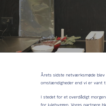
Årets sidste netværksmøde blev 
omstændigheder end vi er vant ti
I stedet for et overdådigt morge
for julehyggen. Vores partnere b