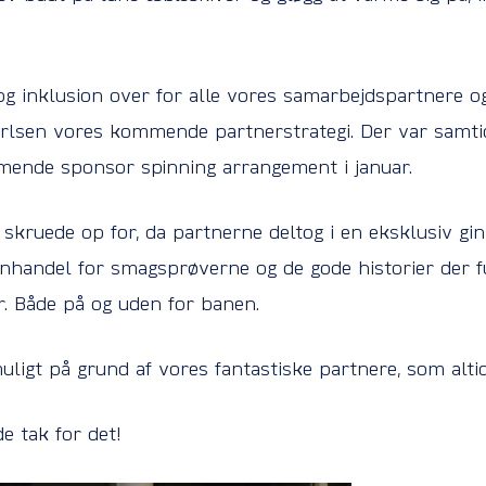
g inklusion over for alle vores samarbejdspartnere o
arlsen vores kommende partnerstrategi. Der var samti
mende sponsor spinning arrangement i januar.
 skruede op for, da partnerne deltog i en eksklusiv g
nhandel for smagsprøverne og de gode historier der fu
r. Både på og uden for banen.
uligt på grund af vores fantastiske partnere, som alti
e tak for det!