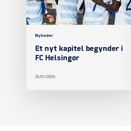
FC
Helsingør
Nyheder
Et nyt kapitel begynder i
FC Helsingør
30/07/2026