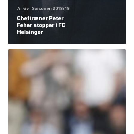
Arkiv
Sæsonen 2018/19
Cheftræner Peter
Feher stopper i FC
Helsingør
FC
Helsingør
tabte
til
Thisted