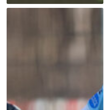
U19
fortsatte
pokaleventyret