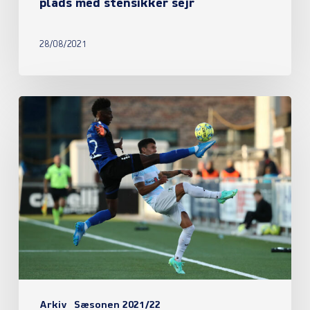
plads med stensikker sejr
28/08/2021
Eli
Just’s
mål
var
nok
mod
HB
Køge
Arkiv
Sæsonen 2021/22