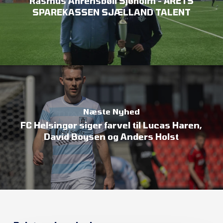
Rasmus Ahrensbøll Sjøholm - ÅRETS
SPAREKASSEN SJÆLLAND TALENT
Næste Nyhed
FC Helsingør siger farvel til Lucas Haren,
David Boysen og Anders Holst