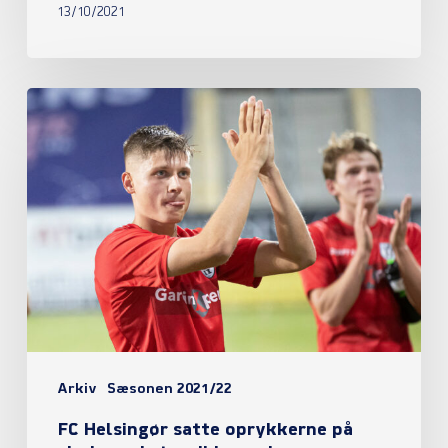
13/10/2021
FC
Helsingør
satte
oprykkerne
på
plads
med
stensikker
sejr
Arkiv
Sæsonen 2021/22
FC Helsingør satte oprykkerne på