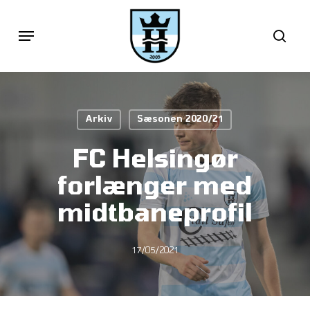
Skip
Menu
sea
to
main
content
Arkiv
Sæsonen 2020/21
FC Helsingør
forlænger med
midtbaneprofil
17/05/2021