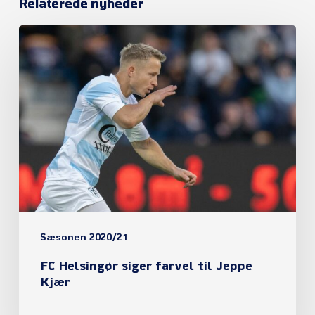
Relaterede nyheder
FC
Helsingør
siger
farvel
til
Jeppe
Kjær
Sæsonen 2020/21
FC Helsingør siger farvel til Jeppe
Kjær