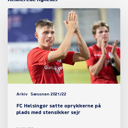
FC
Helsingør
satte
oprykkerne
på
plads
med
stensikker
sejr
Arkiv
Sæsonen 2021/22
FC Helsingør satte oprykkerne på
plads med stensikker sejr