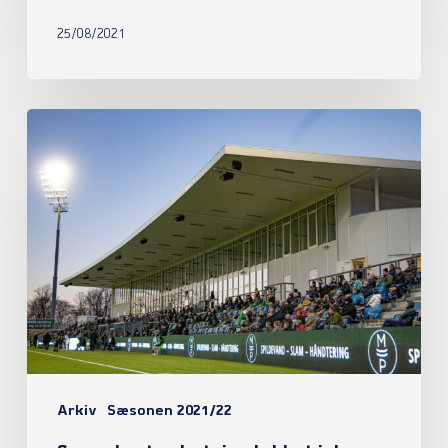
25/08/2021
Sæsonkortombytning
lukket
i
denne
uge
Arkiv
Sæsonen 2021/22