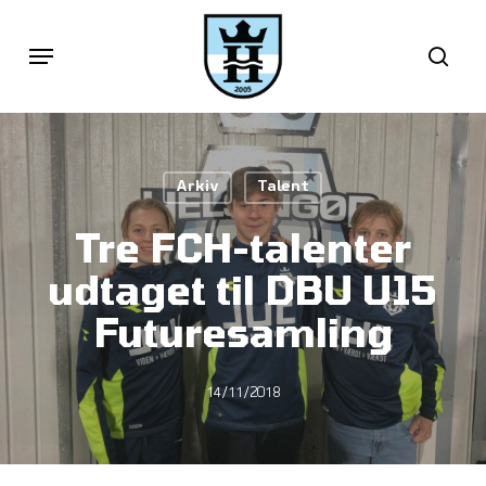
Skip
Menu
sea
to
main
content
Arkiv
Talent
Tre FCH-talenter
udtaget til DBU U15
Futuresamling
14/11/2018