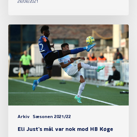
28/08/2021
Eli
Just’s
mål
var
nok
mod
HB
Køge
Arkiv
Sæsonen 2021/22
Eli Just’s mål var nok mod HB Køge