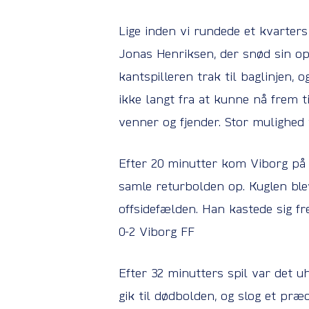
Lige inden vi rundede et kvarters
Jonas Henriksen, der snød sin opp
kantspilleren trak til baglinjen,
ikke langt fra at kunne nå frem 
venner og fjender. Stor mulighed 
Efter 20 minutter kom Viborg på 2
samle returbolden op. Kuglen ble
offsidefælden. Han kastede sig fr
0-2 Viborg FF
Efter 32 minutters spil var det uh
gik til dødbolden, og slog et præ