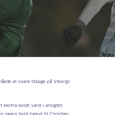
åede at svare tilbage på Viborgs
 ekstra koldt vand i ansigtet.
en skarp bold bagud til Christian