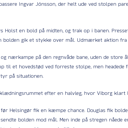
passere Ingvar Jónsson, der helt ude ved stolpen pa
s Holst en bold på midten, og trak op i banen. Presset
n bolden gik et stykke over mål. Udmærket aktion fra 
t og nærkampe på den regnvåde bane, uden de store åb
p til et hovedstød ved forreste stolpe, men headede f
tyr på situationen.
klædningsrummet efter en halvleg, hvor Viborg klart ha
 før Helsingør fik en kæmpe chance. Douglas fik bolden
sendte bolden mod mål. Men inde på stregen nåede en