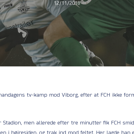
12/11/2018
mandagens tv-kamp mod Viborg, efter at FCH ikke form
 Stadion, men allerede efter tre minutter fik FCH smidt
n i højresiden, og trak ind mod feltet. Her lagde han 