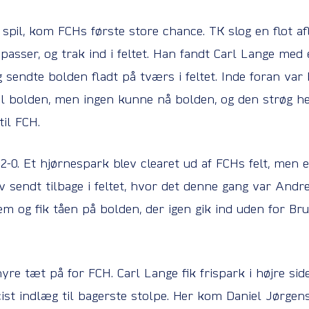
 spil, kom FCHs første store chance. TK slog en flot af
asser, og trak ind i feltet. Han fandt Carl Lange med 
 og sendte bolden fladt på tværs i feltet. Inde foran va
til bolden, men ingen kunne nå bolden, og den strøg he
til FCH.
-0. Et hjørnespark blev clearet ud af FCHs felt, men en
v sendt tilbage i feltet, hvor det denne gang var Andr
em og fik tåen på bolden, der igen gik ind uden for B
yre tæt på for FCH. Carl Lange fik frispark i højre sid
cist indlæg til bagerste stolpe. Her kom Daniel Jørgen