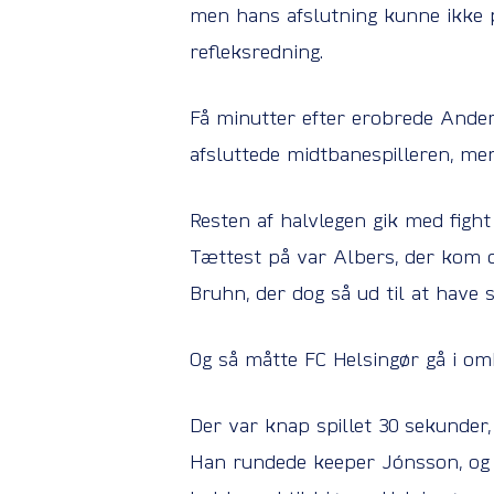
men hans afslutning kunne ikke 
refleksredning.
Få minutter efter erobrede Ander
afsluttede midtbanespilleren, me
Resten af halvlegen gik med figh
Tættest på var Albers, der kom o
Bruhn, der dog så ud til at have s
Og så måtte FC Helsingør gå i om
Der var knap spillet 30 sekunder,
Han rundede keeper Jónsson, og 