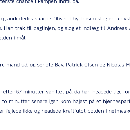
største chance i kampen indtil da.
rg anderledes skarpe. Oliver Thychosen slog en knivsk
 Han trak til baglinjen, og slog et indlæg til Andreas
lden i mål.
tre mand ud, og sendte Bay, Patrick Olsen og Nicolas 
 efter 67 minutter var tæt på, da han headede lige fo
 to minutter senere igen kom højest på et hjørnespark
ler fejlede ikke og headede kraftfuldt bolden i netmask