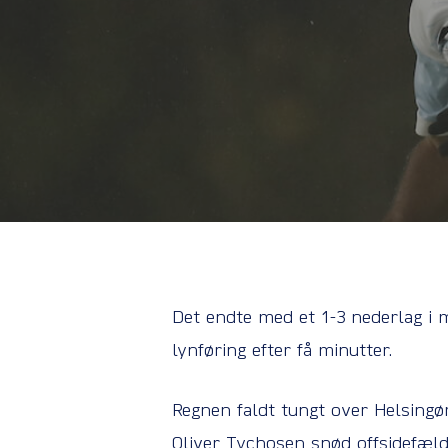
Det endte med et 1-3 nederlag i 
lynføring efter få minutter.
Regnen faldt tungt over Helsingør
Oliver Tychosen snød offsidefælde