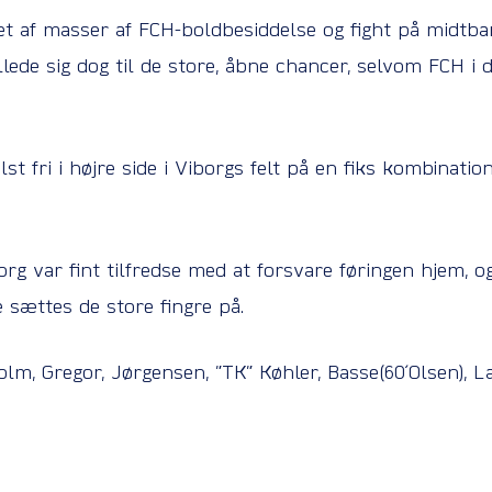
et af masser af FCH-boldbesiddelse og fight på midtb
llede sig dog til de store, åbne chancer, selvom FCH i
t fri i højre side i Viborgs felt på en fiks kombinatio
rg var fint tilfredse med at forsvare føringen hjem, 
e sættes de store fingre på.
olm, Gregor, Jørgensen, ”TK” Køhler, Basse(60´Olsen), La