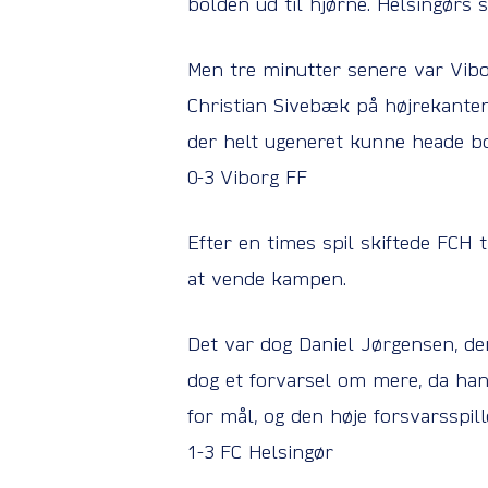
bolden ud til hjørne. Helsingørs 
Men tre minutter senere var Vibo
Christian Sivebæk på højrekanten.
der helt ugeneret kunne heade bo
0-3 Viborg FF
Efter en times spil skiftede FCH 
at vende kampen.
Det var dog Daniel Jørgensen, der
dog et forvarsel om mere, da han
for mål, og den høje forsvarsspil
1-3 FC Helsingør