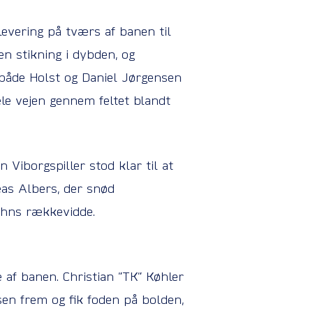
levering på tværs af banen til
en stikning i dybden, og
r både Holst og Daniel Jørgensen
le vejen gennem feltet blandt
 Viborgspiller stod klar til at
eas Albers, der snød
ruhns rækkevidde.
e af banen. Christian ”TK” Køhler
sen frem og fik foden på bolden,