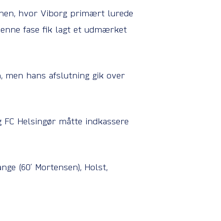
anen, hvor Viborg primært lurede
 denne fase fik lagt et udmærket
n, men hans afslutning gik over
og FC Helsingør måtte indkassere
nge (60´ Mortensen), Holst,