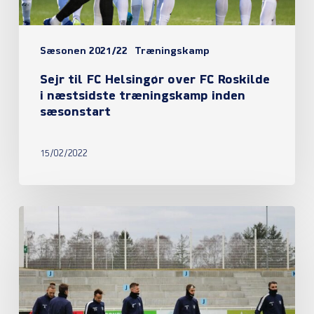
i
næstsidste
Sæsonen 2021/22
Træningskamp
træningskamp
Sejr til FC Helsingør over FC Roskilde
inden
i næstsidste træningskamp inden
sæsonstart
sæsonstart
15/02/2022
Forberedelse
til
morgendagens
træningskamp
mod