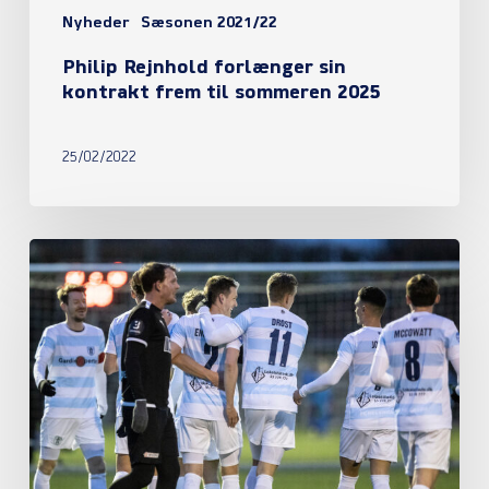
Nyheder
Sæsonen 2021/22
Philip Rejnhold forlænger sin
kontrakt frem til sommeren 2025
25/02/2022
Sejr
til
FC
Helsingør
over
FC
Roskilde