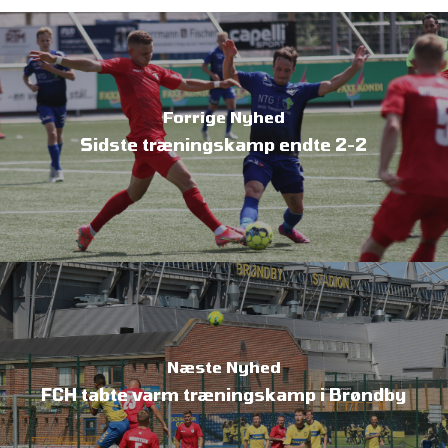
Forrige Nyhed
Sidste træningskamp endte 2-2
Næste Nyhed
FCH tabte varm træningskamp i Brøndby