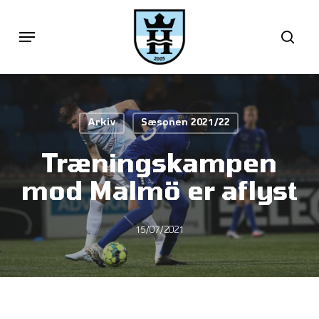
Skip
Menu
sea
to
main
content
Arkiv
Sæsonen 2021/22
Træningskampen
mod Malmö er aflyst
15/07/2021