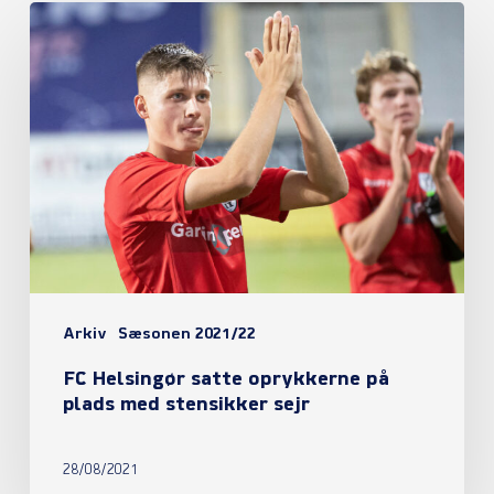
FC
Helsingør
satte
oprykkerne
på
plads
med
stensikker
sejr
Arkiv
Sæsonen 2021/22
FC Helsingør satte oprykkerne på
plads med stensikker sejr
28/08/2021