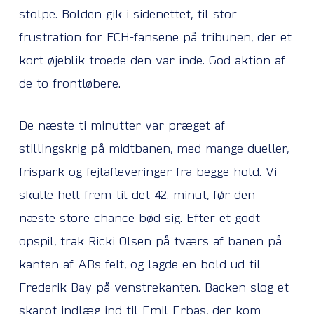
stolpe. Bolden gik i sidenettet, til stor
frustration for FCH-fansene på tribunen, der et
kort øjeblik troede den var inde. God aktion af
de to frontløbere.
De næste ti minutter var præget af
stillingskrig på midtbanen, med mange dueller,
frispark og fejlafleveringer fra begge hold. Vi
skulle helt frem til det 42. minut, før den
næste store chance bød sig. Efter et godt
opspil, trak Ricki Olsen på tværs af banen på
kanten af ABs felt, og lagde en bold ud til
Frederik Bay på venstrekanten. Backen slog et
skarpt indlæg ind til Emil Erbas, der kom