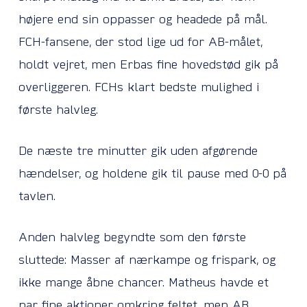
højere end sin oppasser og headede på mål.
FCH-fansene, der stod lige ud for AB-målet,
holdt vejret, men Erbas fine hovedstød gik på
overliggeren. FCHs klart bedste mulighed i
første halvleg.
De næste tre minutter gik uden afgørende
hændelser, og holdene gik til pause med 0-0 på
tavlen.
Anden halvleg begyndte som den første
sluttede: Masser af nærkampe og frispark, og
ikke mange åbne chancer. Matheus havde et
par fine aktioner omkring feltet, men AB