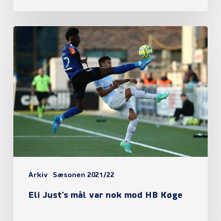
Eli
Just’s
mål
var
nok
mod
HB
Køge
Arkiv
Sæsonen 2021/22
Eli Just’s mål var nok mod HB Køge