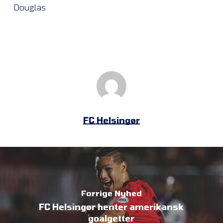
Douglas
FC Helsingør
Forrige Nyhed
FC Helsingør henter amerikansk
goalgetter