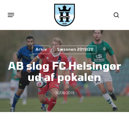
Skip
Menu
sea
to
main
content
Arkiv
Sæsonen 2019/20
AB slog FC Helsingør
ud af pokalen
06/08/2019