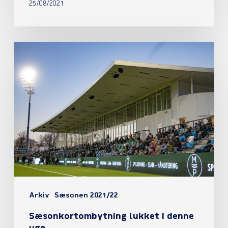
25/08/2021
Sæsonkortombytning
lukket
i
denne
uge
Arkiv
Sæsonen 2021/22
Sæsonkortombytning lukket i denne