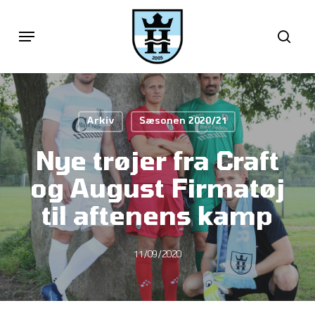
Skip
Menu
sea
to
main
content
Arkiv
Sæsonen 2020/21
Nye trøjer fra Craft
og August Firmatøj
til aftenens kamp
11/09/2020