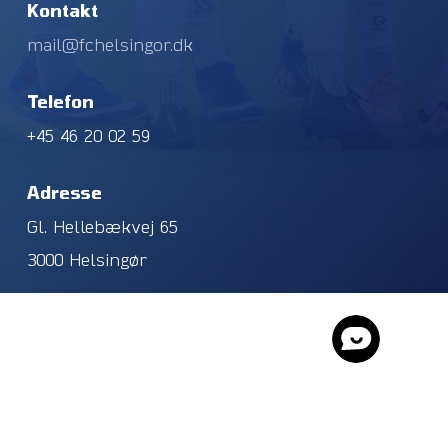
Kontakt
mail@fchelsingor.dk
Telefon
+45 46 20 02 59
Adresse
Gl. Hellebækvej 65
3000 Helsingør
© 2026 FC Helsingør. CVR. NR. 40196927