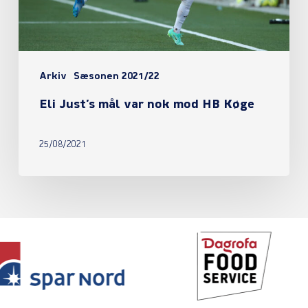
HB
Køge
Arkiv
Sæsonen 2021/22
Eli Just’s mål var nok mod HB Køge
25/08/2021