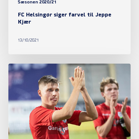
Sæsonen 2020/21
FC Helsingør siger farvel til Jeppe
Kjær
13/10/2021
FC
Helsingør
satte
oprykkerne
på
plads
med