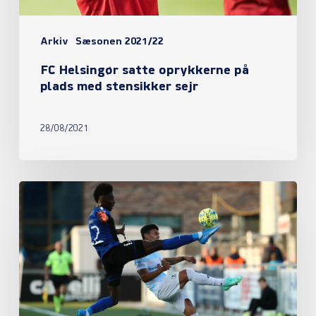
stensikker
sejr
Arkiv
Sæsonen 2021/22
FC Helsingør satte oprykkerne på
plads med stensikker sejr
28/08/2021
Eli
Just’s
mål
var
nok
mod