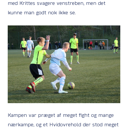
med Krittes svagere venstreben, men det
kunne man godt nok ikke se.
Kampen var præget af meget fight og mange
nærkampe, og et Hvidovrehold der stod meget