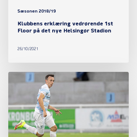
Helsingør
Sæsonen 2018/19
Stadion
Klubbens erklæring vedrørende 1st
Floor på det nye Helsingør Stadion
26/10/2021
Pointene
deles
i
Vendsyssel
efter
en