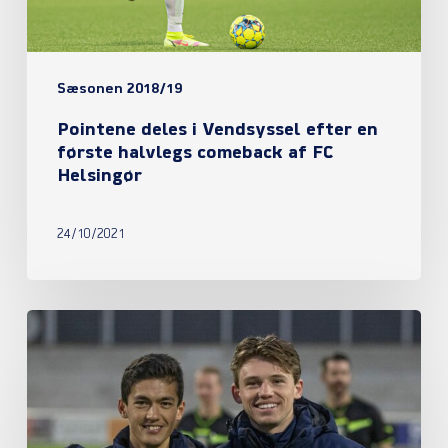
første
halvlegs
comeback
Sæsonen 2018/19
af
Pointene deles i Vendsyssel efter en
FC
første halvlegs comeback af FC
Helsingør
Helsingør
24/10/2021
Fire
Helsingoranere
er
blevet