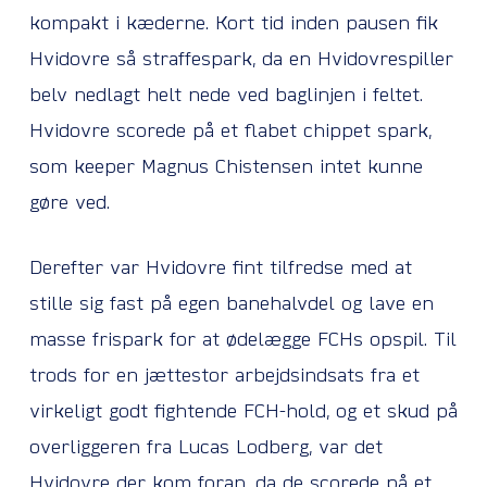
kompakt i kæderne. Kort tid inden pausen fik
Hvidovre så straffespark, da en Hvidovrespiller
belv nedlagt helt nede ved baglinjen i feltet.
Hvidovre scorede på et flabet chippet spark,
som keeper Magnus Chistensen intet kunne
gøre ved.
Derefter var Hvidovre fint tilfredse med at
stille sig fast på egen banehalvdel og lave en
masse frispark for at ødelægge FCHs opspil. Til
trods for en jættestor arbejdsindsats fra et
virkeligt godt fightende FCH-hold, og et skud på
overliggeren fra Lucas Lodberg, var det
Hvidovre der kom foran, da de scorede på et