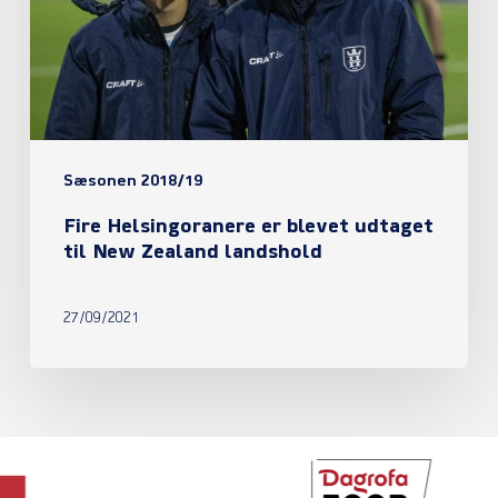
udtaget
til
New
Zealand
landshold
Sæsonen 2018/19
Fire Helsingoranere er blevet udtaget
til New Zealand landshold
27/09/2021