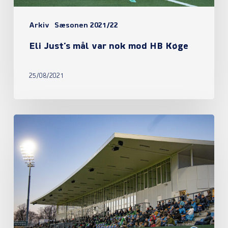
Arkiv
Sæsonen 2021/22
Eli Just’s mål var nok mod HB Køge
25/08/2021
Sæsonkortombytning
lukket
i
denne
uge