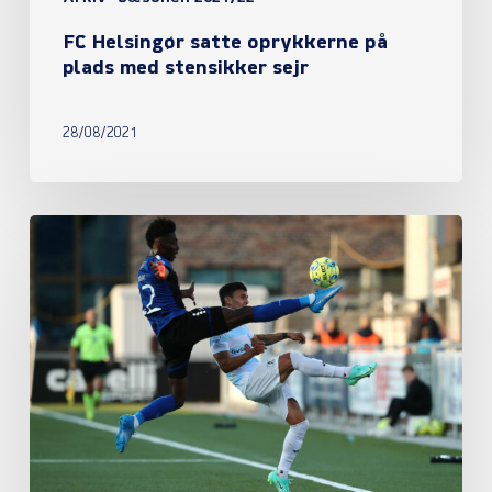
FC Helsingør satte oprykkerne på
plads med stensikker sejr
28/08/2021
Eli
Just’s
mål
var
nok
mod
HB
Køge