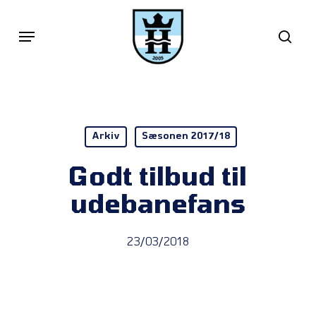
Skip
Menu
sea
to
main
content
Arkiv
Sæsonen 2017/18
Godt tilbud til
udebanefans
23/03/2018