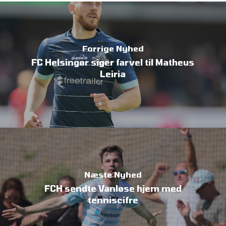
Forrige Nyhed
FC Helsingør siger farvel til Matheus
Leiria
Næste Nyhed
FCH sendte Vanløse hjem med
tenniscifre