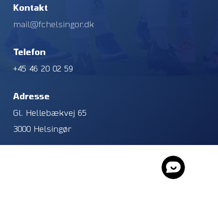
Kontakt
mail@fchelsingor.dk
Telefon
+45 46 20 02 59
Adresse
Gl. Hellebækvej 65
3000 Helsingør
© 2026 FC Helsingør. CVR. NR. 40196927