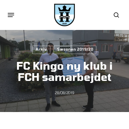
Skip
Menu
sea
to
main
content
Arkiv
Sæsonen 2019/20
FC Kingo ny klub i
FCH samarbejdet
28/08/2019