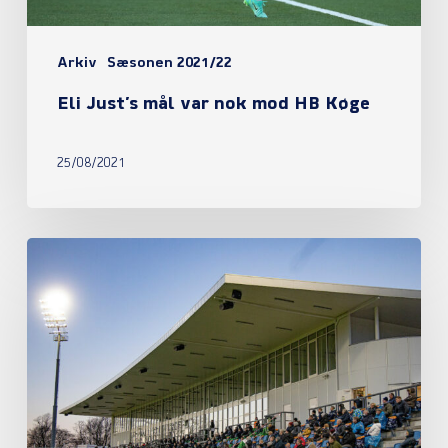
Køge
Arkiv
Sæsonen 2021/22
Eli Just’s mål var nok mod HB Køge
25/08/2021
Sæsonkortombytning
lukket
i
denne
uge