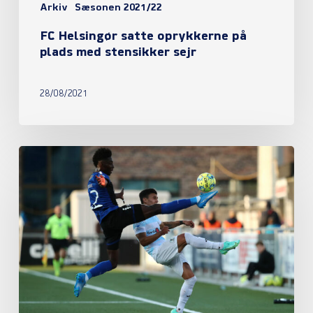
Arkiv
Sæsonen 2021/22
FC Helsingør satte oprykkerne på
plads med stensikker sejr
28/08/2021
Eli
Just’s
mål
var
nok
mod
HB