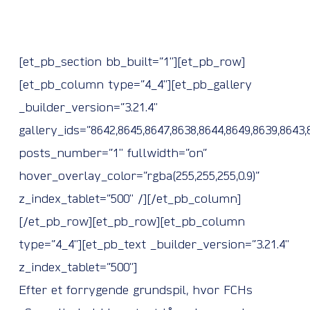
[et_pb_section bb_built=”1″][et_pb_row]
[et_pb_column type=”4_4″][et_pb_gallery
_builder_version=”3.21.4″
gallery_ids=”8642,8645,8647,8638,8644,8649,8639,8643,
posts_number=”1″ fullwidth=”on”
hover_overlay_color=”rgba(255,255,255,0.9)”
z_index_tablet=”500″ /][/et_pb_column]
[/et_pb_row][et_pb_row][et_pb_column
type=”4_4″][et_pb_text _builder_version=”3.21.4″
z_index_tablet=”500″]
Efter et forrygende grundspil, hvor FCHs