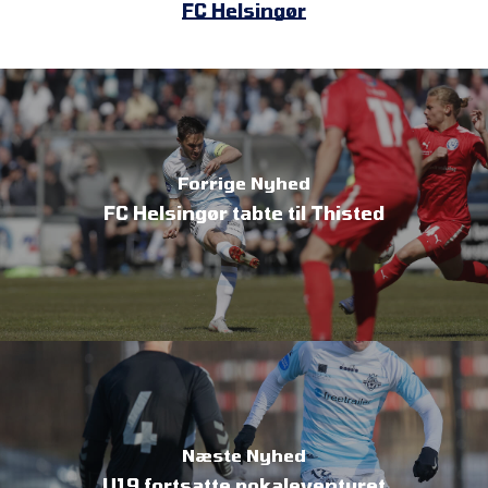
FC Helsingør
Forrige Nyhed
FC Helsingør tabte til Thisted
Næste Nyhed
U19 fortsatte pokaleventyret