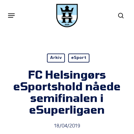
Skip
Menu
sea
to
main
content
Arkiv
eSport
FC Helsingørs
eSportshold nåede
semifinalen i
eSuperligaen
18/04/2019