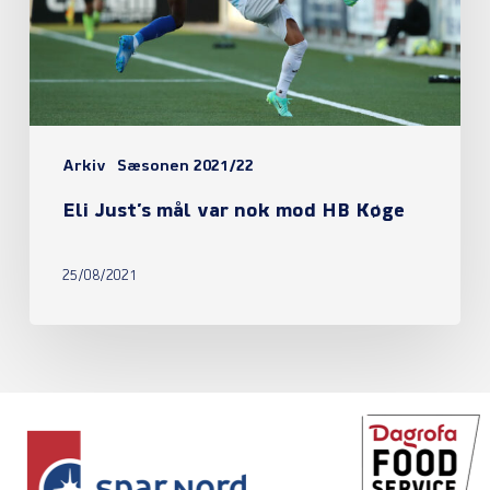
mod
HB
Køge
Arkiv
Sæsonen 2021/22
Eli Just’s mål var nok mod HB Køge
25/08/2021