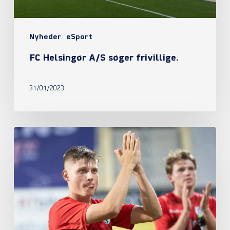
Nyheder
eSport
FC Helsingør A/S søger frivillige.
31/01/2023
FC
Helsingør
satte
oprykkerne
på
plads