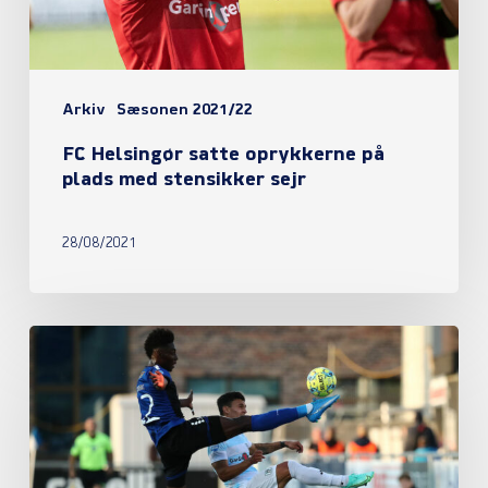
med
stensikker
sejr
Arkiv
Sæsonen 2021/22
FC Helsingør satte oprykkerne på
plads med stensikker sejr
28/08/2021
Eli
Just’s
mål
var
nok