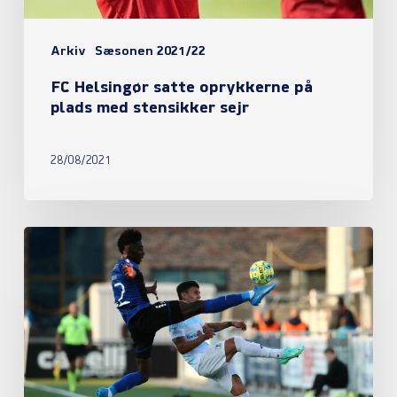
stensikker
sejr
Arkiv
Sæsonen 2021/22
FC Helsingør satte oprykkerne på
plads med stensikker sejr
28/08/2021
Eli
Just’s
mål
var
nok
mod