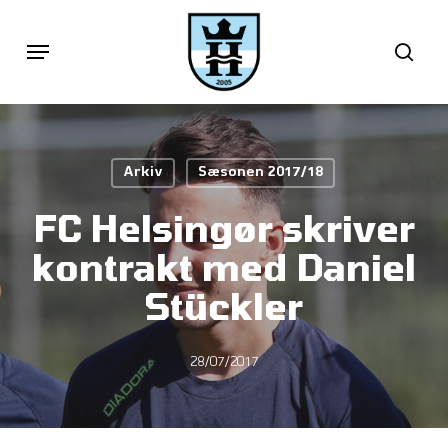
Skip
Menu
sea
to
main
content
Arkiv
Sæsonen 2017/18
FC Helsingør skriver
kontrakt med Daniel
Stückler
28/07/2017