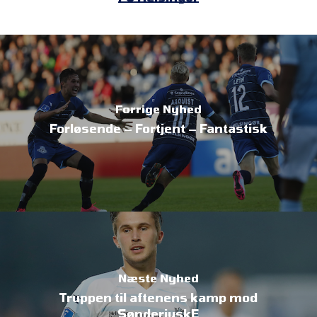
Forrige Nyhed
Forløsende – Fortjent – Fantastisk
Næste Nyhed
Truppen til aftenens kamp mod
SønderjyskE