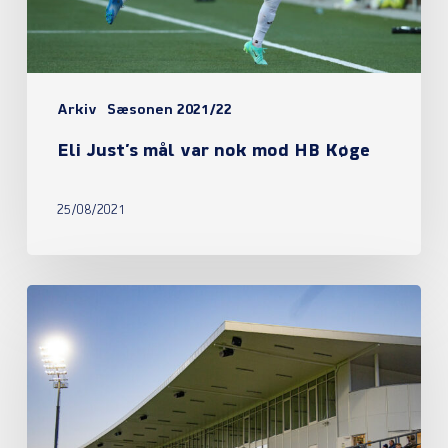
HB
Køge
Arkiv
Sæsonen 2021/22
Eli Just’s mål var nok mod HB Køge
25/08/2021
Sæsonkortombytning
lukket
i
denne
uge