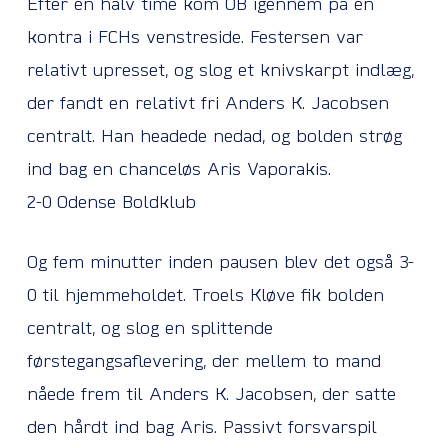
Efter en halv time kom OB igennem på en
kontra i FCHs venstreside. Festersen var
relativt upresset, og slog et knivskarpt indlæg,
der fandt en relativt fri Anders K. Jacobsen
centralt. Han headede nedad, og bolden strøg
ind bag en chanceløs Aris Vaporakis.
2-0 Odense Boldklub
Og fem minutter inden pausen blev det også 3-
0 til hjemmeholdet. Troels Kløve fik bolden
centralt, og slog en splittende
førstegangsaflevering, der mellem to mand
nåede frem til Anders K. Jacobsen, der satte
den hårdt ind bag Aris. Passivt forsvarspil