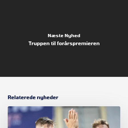
Næste Nyhed
Truppen til forårspremieren
Relaterede nyheder
FC
Helsingør