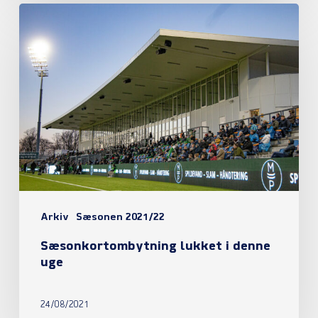
Sæsonkortombytning
lukket
i
denne
uge
Arkiv
Sæsonen 2021/22
Sæsonkortombytning lukket i denne
uge
24/08/2021