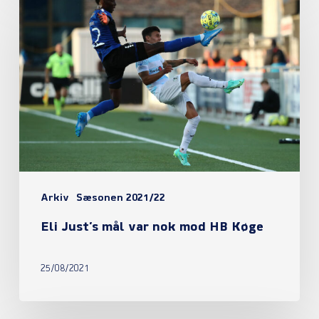
Just’s
mål
var
nok
mod
HB
Køge
Arkiv
Sæsonen 2021/22
Eli Just’s mål var nok mod HB Køge
25/08/2021