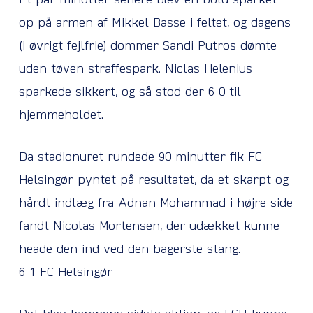
Et par minutter senere blev en bold sparket
op på armen af Mikkel Basse i feltet, og dagens
(i øvrigt fejlfrie) dommer Sandi Putros dømte
uden tøven straffespark. Niclas Helenius
sparkede sikkert, og så stod der 6-0 til
hjemmeholdet.
Da stadionuret rundede 90 minutter fik FC
Helsingør pyntet på resultatet, da et skarpt og
hårdt indlæg fra Adnan Mohammad i højre side
fandt Nicolas Mortensen, der udækket kunne
heade den ind ved den bagerste stang.
6-1 FC Helsingør