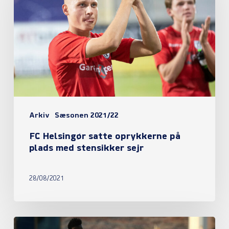
satte
oprykkerne
på
plads
med
stensikker
sejr
Arkiv
Sæsonen 2021/22
FC Helsingør satte oprykkerne på
plads med stensikker sejr
28/08/2021
Eli