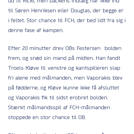
ud til Ricki, men backens indlæg når ikke ind
til Søren Henriksen eller Douglas, der begge er
i feltet. Stor chance til FCH, der bed lidt fra sig i
denne fase af kampen.
Efter 20 minutter drev OBs Festersen bolden
frem, og snød sin mand på midten. Han fandt
Troels Kløve til venstre og kantspilleren slap
fri alene med målmanden, men Vaporakis blev
på fødderne, og Kløve kunne ikke få afsluttet
og Vaporakis fik til sidst erobret bolden.
Stærkt målmandsspil af FCH-målmanden
stoppede en stor chance til OB.