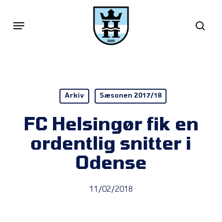
Skip
Menu
sea
to
main
content
Arkiv
Sæsonen 2017/18
FC Helsingør fik en
ordentlig snitter i
Odense
11/02/2018