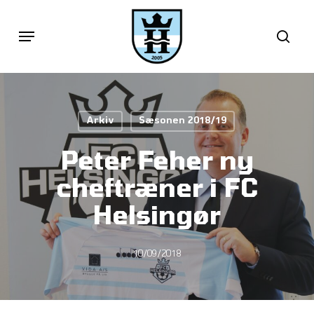
Skip
Menu
sea
to
main
content
Arkiv
Sæsonen 2018/19
Peter Feher ny
cheftræner i FC
Helsingør
10/09/2018