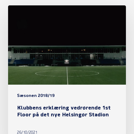
Klubbens
erklæring
vedrørende
1st
Floor
på
det
nye
Helsingør
Sæsonen 2018/19
Stadion
Klubbens erklæring vedrørende 1st
Floor på det nye Helsingør Stadion
26/10/2021