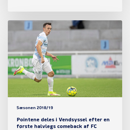
Pointene
deles
i
Vendsyssel
efter
en
første
halvlegs
comeback
Sæsonen 2018/19
af
Pointene deles i Vendsyssel efter en
FC
første halvlegs comeback af FC