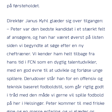
på førsteholdet.
Direktør Janus Kyhl glæder sig over tilgangen:
– Peter var den bedste kandidat i et stærkt felt
af ansøgere, og han har været øverst på listen
siden vi begyndte at søge efter en ny
cheftræner. Vi kender ham helt tilbage fra
hans tid i FCN som en dygtig talentudvikler,
med en god evne til at udvikle og forløse unge
spillere. Derudover står han for en offensiv og
teknisk baseret fodboldstil, som går rigtig godt
i tråd med den måde vi gerne vil spille fodbold
på her i Helsingør. Peter kommer til med friske
øjne og en masse erfaring, og vi glæder os