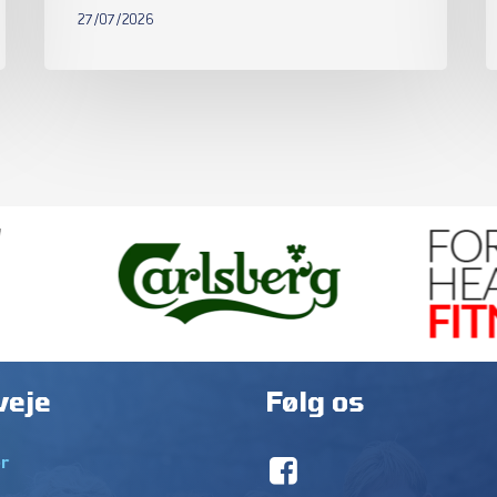
27/07/2026
veje
Følg os
r