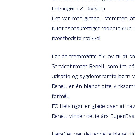
Helsingør i 2. Division.
Det var med glæde i stemmen, at 
fuldtidsbeskæftiget fodboldklub 
næstbedste række!
Før de fremmødte fik lov til at s
Servicefirmaet Renell, som fra på
udsatte og sygdomsramte børn vi
Renell er én blandt otte virksom
formål.
FC Helsingør er glade over at hav
Renell vinder dette års SuperDys
Herefter var det endelig blevet ti