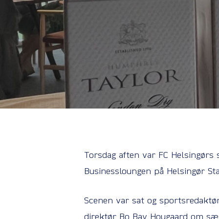
Torsdag aften var FC Helsingørs 
Businessloungen på Helsingør Sta
Scenen var sat og sportsredaktør
direktør Bo Bay Hougaard om sæs