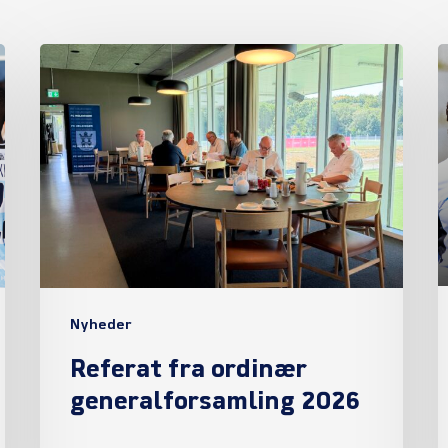
Referat
fra
ordinær
generalforsamling
2026
Nyheder
Referat fra ordinær
generalforsamling 2026