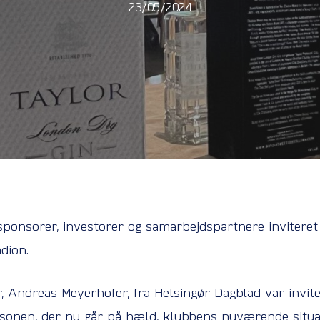
23/05/2024
sponsorer, investorer og samarbejdspartnere inviteret
dion.
, Andreas Meyerhofer, fra Helsingør Dagblad var invite
onen, der nu går på hæld, klubbens nuværende situat