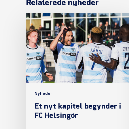
Relaterede nyheder
Et
nyt
kapitel
begynder
i
FC
Helsingør
Nyheder
Et nyt kapitel begynder i
FC Helsingør