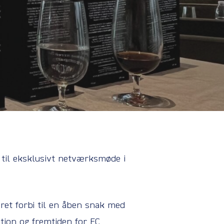
 til eksklusivt netværksmøde i
ret forbi til en åben snak med
ion og fremtiden for FC