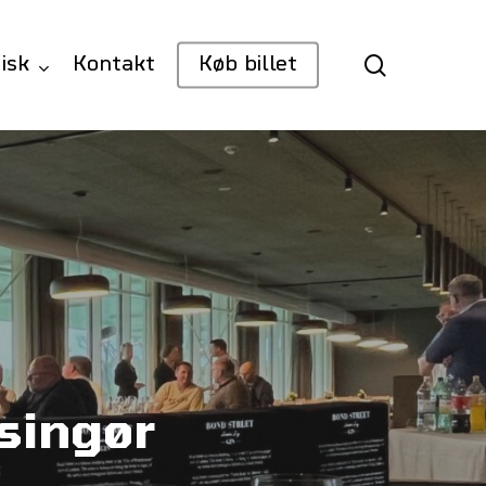
search
isk
Kontakt
Køb billet
singør