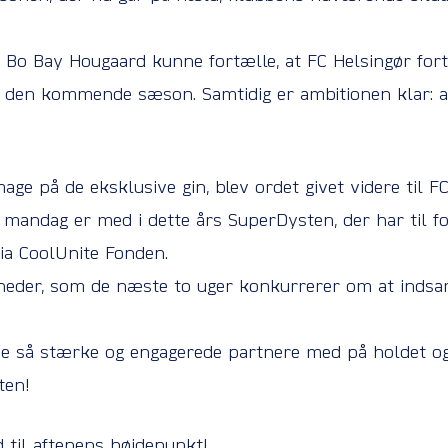
Bo Bay Hougaard kunne fortælle, at FC Helsingør fort
i den kommende sæson. Samtidig er ambitionen klar: at 
mage på de eksklusive gin, blev ordet givet videre til F
 mandag er med i dette års SuperDysten, der har til f
a CoolUnite Fonden.
heder, som de næste to uger konkurrerer om at indsaml
e så stærke og engagerede partnere med på holdet og vi
ten!
d til aftenens højdepunkt!