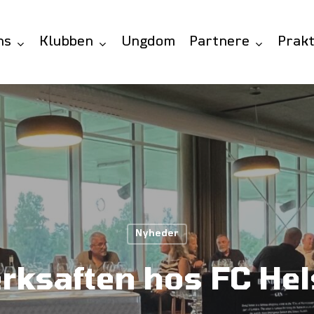
ns
Klubben
Ungdom
Partnere
Prakt
Nyheder
rksaften hos FC Hel