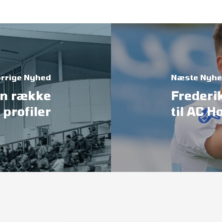
rrige Nyhed
Næste Nyh
 en række
Frederik
profiler
til AC H