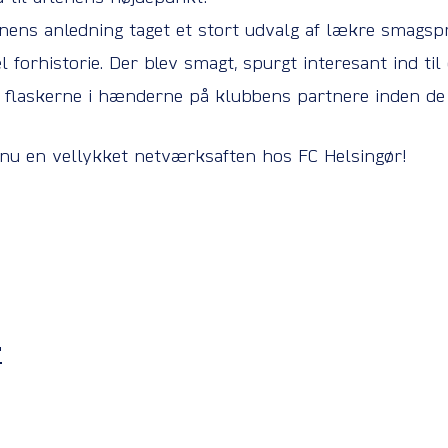
tenens anledning taget et stort udvalg af lækre smagsp
l forhistorie. Der blev smagt, spurgt interesant ind til 
af flaskerne i hænderne på klubbens partnere inden de 
dnu en vellykket netværksaften hos FC Helsingør!
r