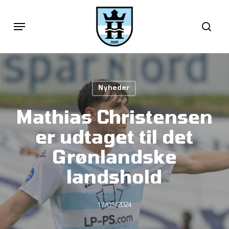
Skip
Menu
sea
to
main
content
Nyheder
Mathias Christensen
er udtaget til det
Grønlandske
landshold
17/05/2024