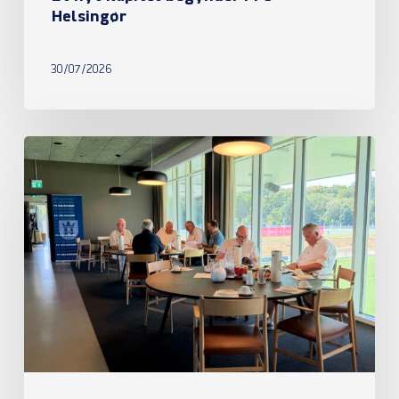
Helsingør
30/07/2026
Referat
fra
ordinær
generalforsamling
2026