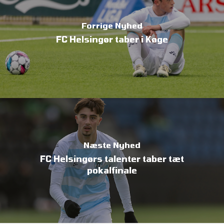
Forrige Nyhed
FC Helsingør taber i Køge
Næste Nyhed
FC Helsingørs talenter taber tæt
pokalfinale