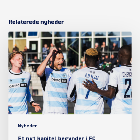
Relaterede nyheder
Et
nyt
kapitel
begynder
i
FC
Helsingør
Nyheder
Et nyt kapitel begynder i FC