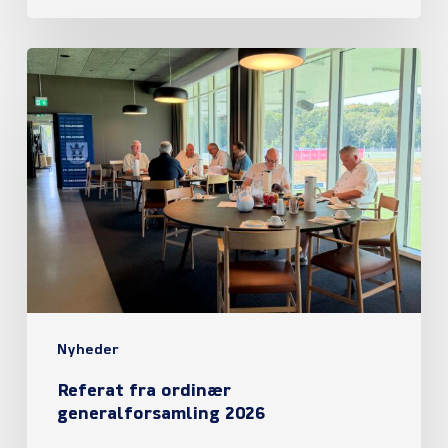
Referat
fra
ordinær
generalforsamling
2026
Nyheder
Referat fra ordinær
generalforsamling 2026