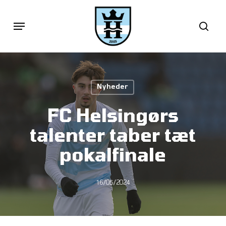
Skip
Menu
sea
to
main
content
Nyheder
FC Helsingørs
talenter taber tæt
pokalfinale
16/05/2024