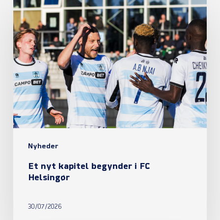
Et
nyt
kapitel
begynder
i
FC
Helsingør
Nyheder
Et nyt kapitel begynder i FC
Helsingør
30/07/2026