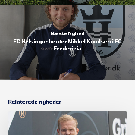
Næste Nyhed
FC Helsingør henter Mikkel Knudsen i FC
Fredericia
Relaterede nyheder
Philip
Rejnhold