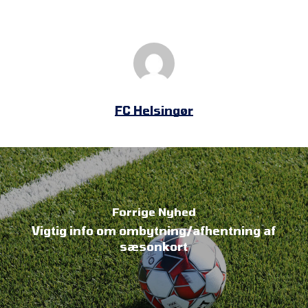
FC Helsingør
Forrige Nyhed
Vigtig info om ombytning/afhentning af
sæsonkort