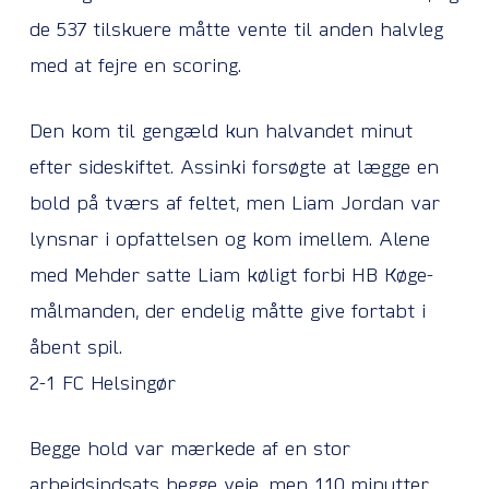
de 537 tilskuere måtte vente til anden halvleg
med at fejre en scoring.
Den kom til gengæld kun halvandet minut
efter sideskiftet. Assinki forsøgte at lægge en
bold på tværs af feltet, men Liam Jordan var
lynsnar i opfattelsen og kom imellem. Alene
med Mehder satte Liam køligt forbi HB Køge-
målmanden, der endelig måtte give fortabt i
åbent spil.
2-1 FC Helsingør
Begge hold var mærkede af en stor
arbejdsindsats begge veje, men 110 minutter