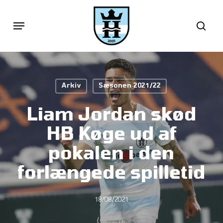
Skip
Menu
sea
to
main
content
Arkiv
Sæsonen 2021/22
Liam Jordan skød
HB Køge ud af
pokalen i den
forlængede spilletid
18/08/2021