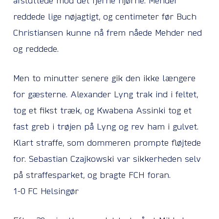
afsluttede mod det fjerne hjørne. Mehder
reddede lige nøjagtigt, og centimeter før Buch
Christiansen kunne nå frem nåede Mehder ned
og reddede.
Men to minutter senere gik den ikke længere
for gæsterne. Alexander Lyng trak ind i feltet,
tog et fikst træk, og Kwabena Assinki tog et
fast greb i trøjen på Lyng og rev ham i gulvet.
Klart straffe, som dommeren prompte fløjtede
for. Sebastian Czajkowski var sikkerheden selv
på straffesparket, og bragte FCH foran.
1-0 FC Helsingør