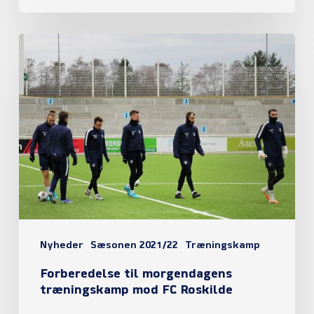
Forberedelse
til
morgendagens
træningskamp
mod
FC
Roskilde
Nyheder
Sæsonen 2021/22
Træningskamp
Forberedelse til morgendagens
træningskamp mod FC Roskilde