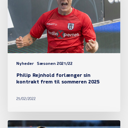
forlænger
sin
kontrakt
frem
til
sommeren
2025
Nyheder
Sæsonen 2021/22
Philip Rejnhold forlænger sin
kontrakt frem til sommeren 2025
25/02/2022
Sejr