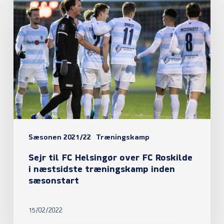
til
FC
Helsingør
over
FC
Roskilde
i
næstsidste
Sæsonen 2021/22
Træningskamp
træningskamp
Sejr til FC Helsingør over FC Roskilde
inden
i næstsidste træningskamp inden
sæsonstart
sæsonstart
15/02/2022