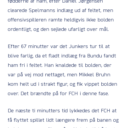
fødderne af ham, efter Daniel Jørgensen
clearede Spelmanns indlæg ud af feltet, men
offensivspilleren ramte heldigvis ikke bolden
ordentligt, og den sejlede ufarligt over mål.
Efter 67 minutter var det Junkers tur til at
blive farlig, da et fladt indlæg fra Bundu fandt
ham fri i feltet. Han knaldede til bolden, der
var på vej mod nettaget, men Mikkel Bruhn
kom helt ud i strakt figur, og fik vippet bolden
over. Det brændte på for FCH i denne fase.
De næste ti minutters tid lykkedes det FCH at
få flyttet spillet lidt længere frem på banen og