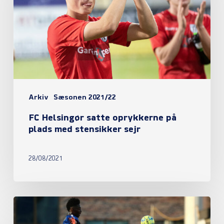
oprykkerne
på
plads
med
stensikker
sejr
Arkiv
Sæsonen 2021/22
FC Helsingør satte oprykkerne på
plads med stensikker sejr
28/08/2021
Eli
Just’s