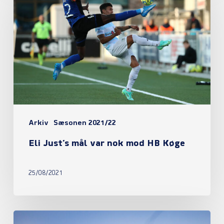
mål
var
nok
mod
HB
Køge
Arkiv
Sæsonen 2021/22
Eli Just’s mål var nok mod HB Køge
25/08/2021
Sæsonkortombytning