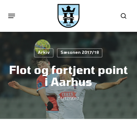
Skip
Menu
sea
to
main
content
Arkiv
Sæsonen 2017/18
Flot og fortjent point
i Aarhus
01/12/2017