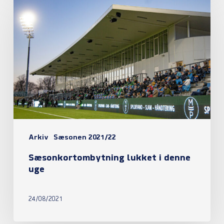
lukket
i
denne
uge
Arkiv
Sæsonen 2021/22
Sæsonkortombytning lukket i denne
uge
24/08/2021