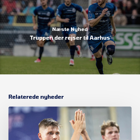
Næste Nyhed
Truppen der rejser til Aarhus
Relaterede nyheder
FC
Helsingør
satte