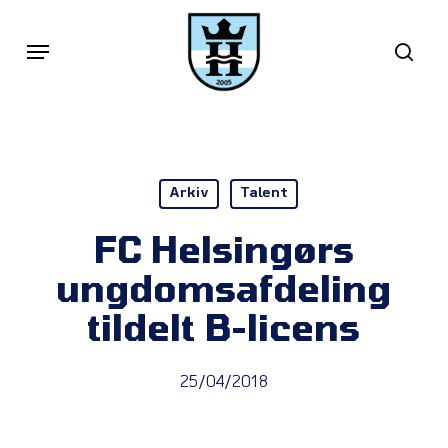
Skip
Menu
sea
to
main
content
Arkiv
Talent
FC Helsingørs
ungdomsafdeling
tildelt B-licens
25/04/2018