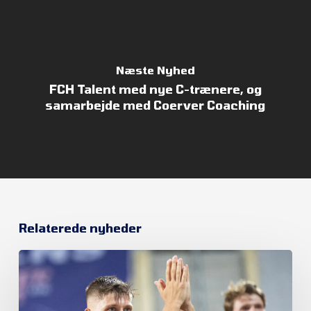
Næste Nyhed
FCH Talent med nye C-trænere, og
samarbejde med Coerver Coaching
Relaterede nyheder
FC
Helsingør
satte