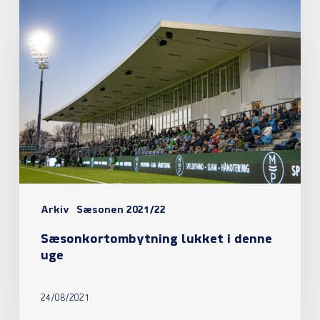
Sæsonkortombytning
lukket
i
denne
uge
Arkiv
Sæsonen 2021/22
Sæsonkortombytning lukket i denne
uge
24/08/2021