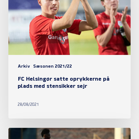
oprykkerne
på
plads
med
stensikker
sejr
Arkiv
Sæsonen 2021/22
FC Helsingør satte oprykkerne på
plads med stensikker sejr
28/08/2021
Eli