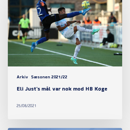
Just’s
mål
var
nok
mod
HB
Køge
Arkiv
Sæsonen 2021/22
Eli Just’s mål var nok mod HB Køge
25/08/2021