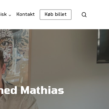
search
isk
Kontakt
Køb billet
 med Mathias