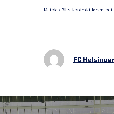
Mathias Bills kontrakt løber indt
FC Helsingø