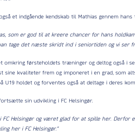
også et indgående kendskab til Mathias gennem hans t
hias, som er god til at kreere chancer for hans holdk
an tage det næste skridt ind i seniortiden og vi ser fr
t omkring førsteholdets træninger og deltog også i s
st sine kvaliteter frem og imponeret i en grad, som alt
 på U19 holdet og forventes også at deltage i deres ko
fortsætte sin udvikling i FC Helsingør.
 i FC Helsingør og været glad for at spille her. Derfor e
ing her i FC Helsingør.”