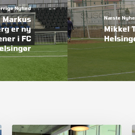
rrige Nyhed
- Markus
Næste Nyh
rg er ny
Mikkel 
æner i FC
Helsing
elsingør
Referat