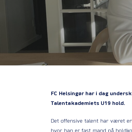
FC Helsingør har i dag undersk
Talentakademiets U19 hold.
Det offensive talent har været e
hvor han er fast mand på holdko