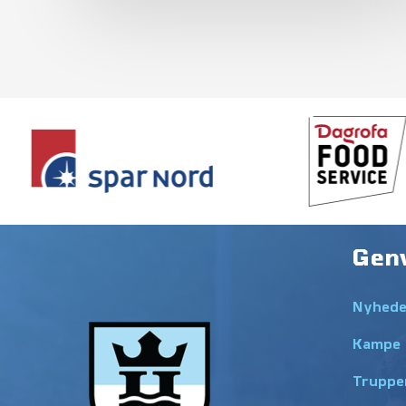
Gen
Nyhede
Kampe
Truppe