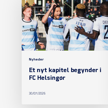
nyt
kapitel
begynder
i
FC
Helsingør
Nyheder
Et nyt kapitel begynder i
FC Helsingør
30/07/2026