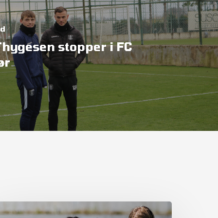
ed
Thygesen stopper i FC
ør