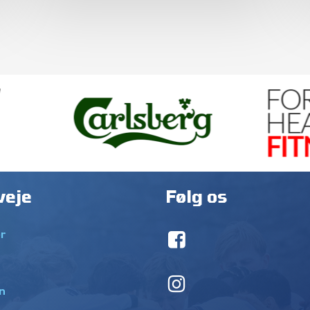
veje
Følg os
r
n