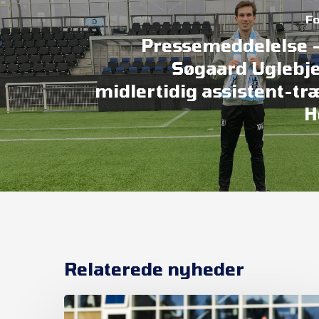
Fo
Pressemeddelelse 
Søgaard Uglebje
midlertidig assistent-tr
H
Relaterede nyheder
Et