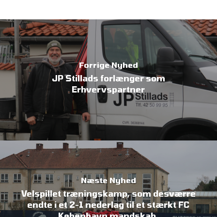
Forrige Nyhed
JP Stillads forlænger som
Erhvervspartner
Næste Nyhed
Velspillet træningskamp, som desværre
endte i et 2-1 nederlag til et stærkt FC
København mandskab.