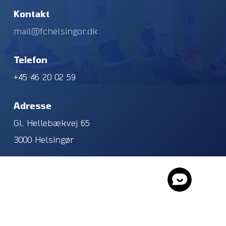
Kontakt
mail@fchelsingor.dk
Telefon
+45 46 20 02 59
Adresse
Gl. Hellebækvej 65
3000 Helsingør
© 2026 FC Helsingør. CVR. NR. 40196927