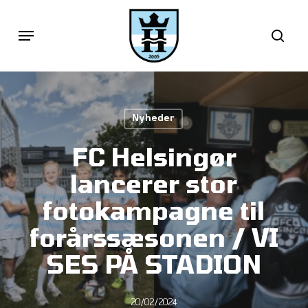
Skip
Menu
sea
to
main
content
Nyheder
FC Helsingør
lancerer stor
fotokampagne til
forårssæsonen / VI
SES PÅ STADION
20/02/2024