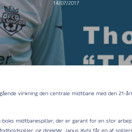
14/07/2017
ende virkning den centrale midtbane med den 21-årige
til-boks midtbanespiller, der er garant for en stor arbej
fodboldspiller, og direktør Janus Kyhl får en af spiller