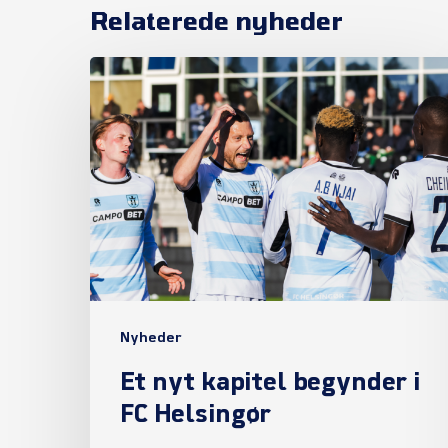
Relaterede nyheder
Et
nyt
kapitel
begynder
i
FC
Helsingør
Nyheder
Et nyt kapitel begynder i
FC Helsingør