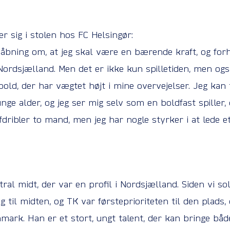
r sig i stolen hos FC Helsingør:
bning om, at jeg skal være en bærende kraft, og forhå
i Nordsjælland. Men det er ikke kun spilletiden, men og
bold, der har vægtet højt i mine overvejelser. Jeg kan 
unge alder, og jeg ser mig selv som en boldfast spiller,
fdribler to mand, men jeg har nogle styrker i at lede 
tral midt, der var en profil i Nordsjælland. Siden vi s
ing til midten, og TK var førsteprioriteten til den plad
nmark. Han er et stort, ungt talent, der kan bringe b