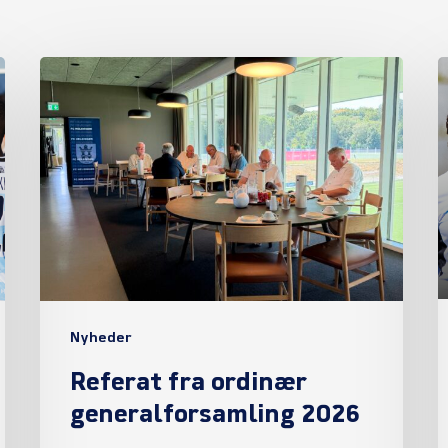
Referat
fra
ordinær
generalforsamling
2026
Nyheder
Referat fra ordinær
generalforsamling 2026