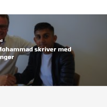
ed
Mohammad skriver med
ingør