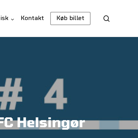
search
isk
Kontakt
Køb billet
 FC Helsingør