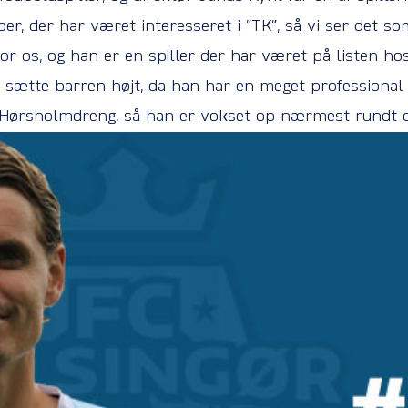
er, der har været interesseret i ”TK”, så vi ser det so
r os, og han er en spiller der har været på listen hos
sætte barren højt, da han har en meget professional ti
e Hørsholmdreng, så han er vokset op nærmest rundt o