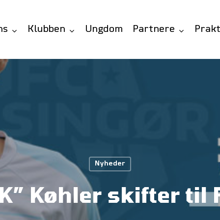
ns
Klubben
Ungdom
Partnere
Prakt
Nyheder
K” Køhler skifter til