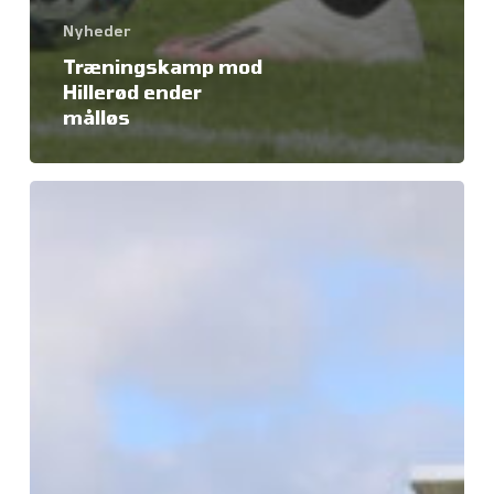
Nyheder
Træningskamp mod
Hillerød ender
målløs
Vi
tager
til
Hillerød
i
den
2.
træningskamp