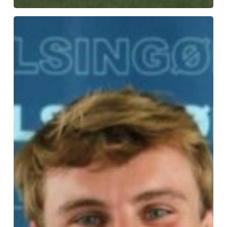
FC
Helsingør
henter
venstrebacken
Mathias
Brems
i
OB