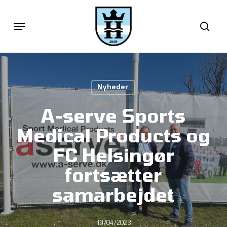
Skip
Menu
sea
to
main
content
Nyheder
A-serve Sports
Medical Products og
FC Helsingør
fortsætter
samarbejdet
19/04/2023