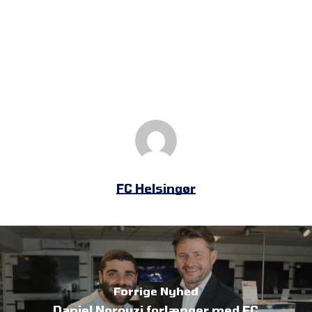
FC Helsingør
Forrige Nyhed
Daniel Norouzi forlænger med FC