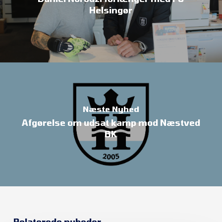
Helsingør
Næste Nyhed
Afgørelse om udsat kamp mod Næstved
BK
Relaterede nyheder