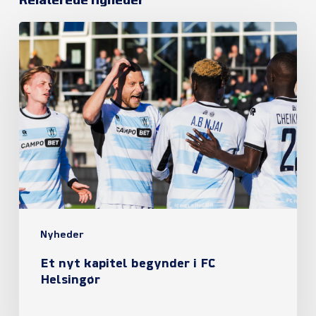
Et
nyt
kapitel
begynder
i
FC
Helsingør
Nyheder
Et nyt kapitel begynder i FC
Helsingør