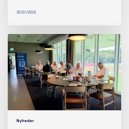
30/07/2026
Referat
fra
ordinær
generalforsamling
2026
Nyheder