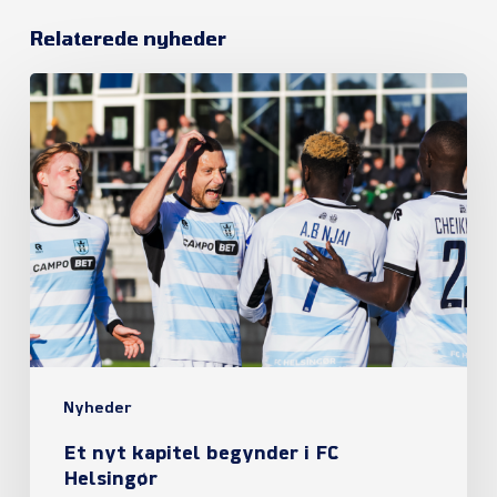
Relaterede nyheder
Et
nyt
kapitel
begynder
i
FC
Helsingør
Nyheder
Et nyt kapitel begynder i FC
Helsingør