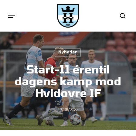
Skip
Menu
sea
to
main
content
Nyheder
Start-11 érentil
dagens kamp mod
Hvidovre IF
13/08/2022