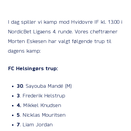
I dag spiller vi kamp mod Hvidovre IF kl. 13.00 i
NordicBet Ligaens 4. runde. Vores cheftræner
Morten Eskesen har valgt følgende trup til
dagens kamp:
FC Helsingørs trup:
30
. Sayouba Mandé (M)
3
. Frederik Helstrup
4.
Mikkel Knudsen
5
. Nicklas Mouritsen
7
. Liam Jordan