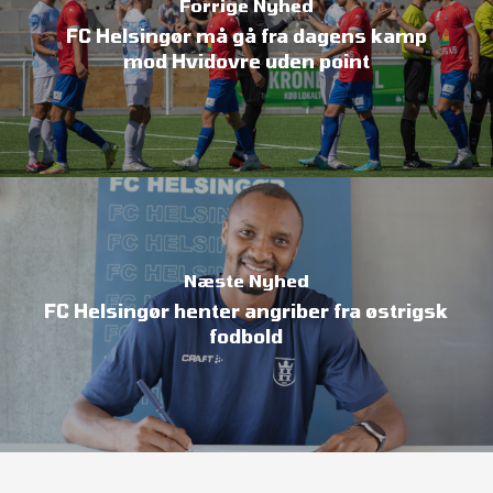
Forrige Nyhed
FC Helsingør må gå fra dagens kamp
mod Hvidovre uden point
Næste Nyhed
FC Helsingør henter angriber fra østrigsk
fodbold