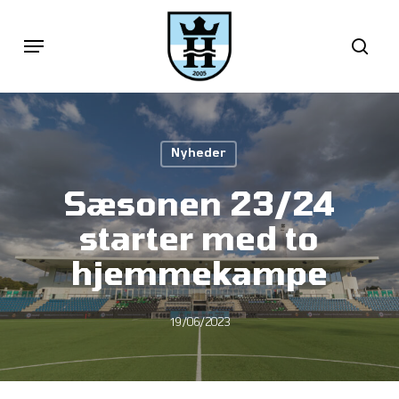
Skip
Menu
sea
to
main
content
Nyheder
Sæsonen 23/24
starter med to
hjemmekampe
19/06/2023