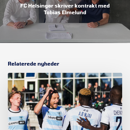
FC Helsingør skriver kontrakt med
Tobias Elmelund
Relaterede nyheder
Et
nyt
kapitel
begynder
i
FC