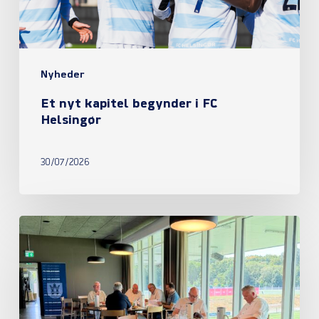
Helsingør
Nyheder
Et nyt kapitel begynder i FC
Helsingør
30/07/2026
Referat
fra
ordinær
generalforsamling