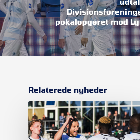
udtal
Divisionsforening
pokalopgøret mod L
Relaterede nyheder
Et
nyt
kapitel
begynder