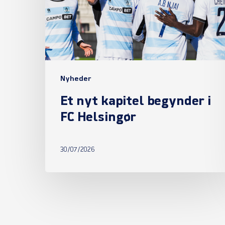
i
FC
Helsingør
Nyheder
Et nyt kapitel begynder i
FC Helsingør
30/07/2026