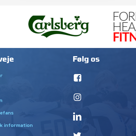
veje
Følg os
r
n
efans
k information