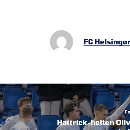
FC Helsingø
Fo
Hattrick-helten Oli