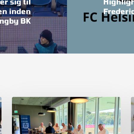
er sig til
Highligh
en inden
Frederi
yngby BK
Referat
fra
ordinær
generalforsamling