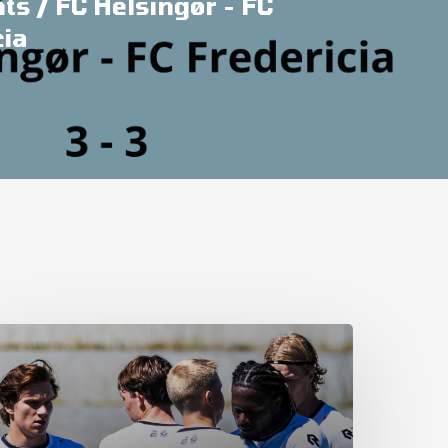
ts / FC Helsingør - FC
cia