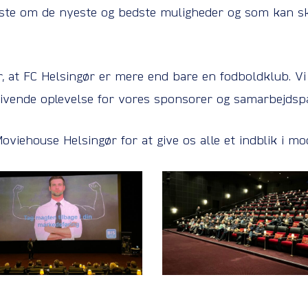
idste om de nyeste og bedste muligheder og som kan sk
r, at FC Helsingør er mere end bare en fodboldklub. Vi 
 givende oplevelse for vores sponsorer og samarbejdsp
Moviehouse Helsingør for at give os alle et indblik i m
MG_3651
IMG_3635