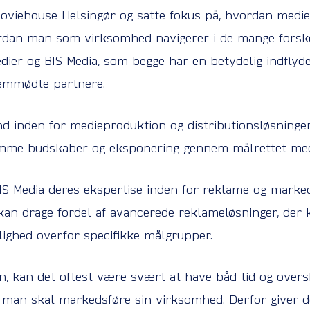
i Moviehouse Helsingør og satte fokus på, hvordan med
vordan man som virksomhed navigerer i de mange fors
dier og BIS Media, som begge har en betydelig indflyde
remmødte partnere.
 inden for medieproduktion og distributionsløsninger,
emme budskaber og eksponering gennem målrettet med
 Media deres ekspertise inden for reklame og marked
kan drage fordel af avancerede reklameløsninger, der
lighed overfor specifikke målgrupper.
den, kan det oftest være svært at have båd tid og overs
r man skal markedsføre sin virksomhed. Derfor giver d