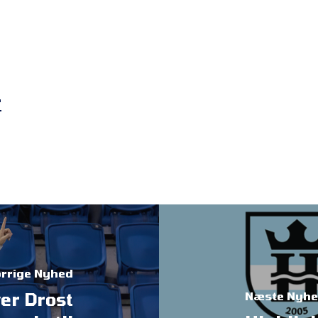
r
rrige Nyhed
ver Drost
Næste Nyh