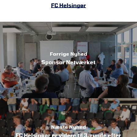
FC Helsingør
Forrige Nyhed
Sponsor Netværket
Næste Nyhed
FC Helsingør er videre til 3. runde efter