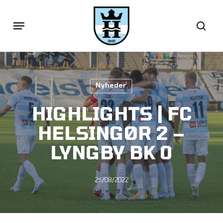
Skip
Menu
sea
to
main
content
Nyheder
HIGHLIGHTS | FC
HELSINGØR 2 –
LYNGBY BK 0
25/08/2022