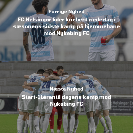
Forrige Nyhed
FC Helsingør lider knebent nederlag i
sæsonens sidste kamp på hjemmebane
mod Nykøbing FC
Næste Nyhed
Start-11érentil dagens kamp mod
Nykøbing FC