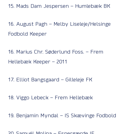
15. Mads Dam Jespersen – Humlebæk BK
16. August Pagh – Melby Liseleje/Helsinge
Fodbold Keeper
16. Marius Chr. Søderlund Foss. – Frem
Hellebæk Keeper – 2011
17. Elliot Bangsgaard – Gilleleje FK
18. Viggo Lebeck – Frem Hellebæk
19. Benjamin Myndal – IS Skævinge Fodbold
20. Samuél Molina – Espergærde IF