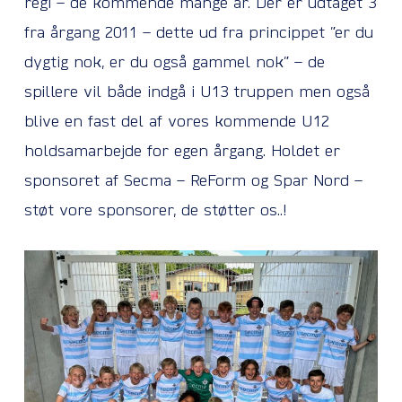
regi – de kommende mange år. Der er udtaget 3
fra årgang 2011 – dette ud fra princippet ”er du
dygtig nok, er du også gammel nok” – de
spillere vil både indgå i U13 truppen men også
blive en fast del af vores kommende U12
holdsamarbejde for egen årgang. Holdet er
sponsoret af Secma – ReForm og Spar Nord –
støt vore sponsorer, de støtter os..!