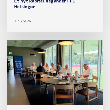
Et nyt kapitel begynder i FC
Helsingør
30/07/2026
Referat
fra
ordinær
generalforsamling
2026