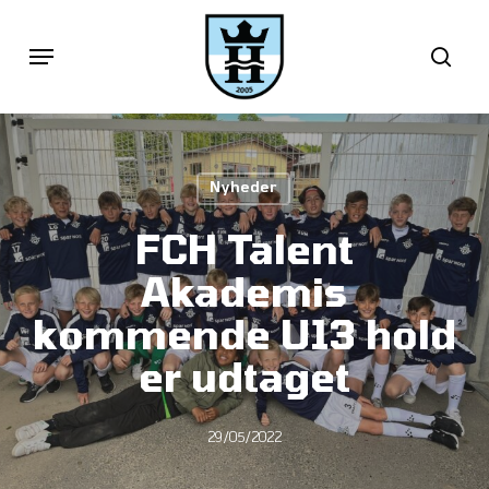
Skip
Menu
sea
to
main
content
Nyheder
FCH Talent
Akademis
kommende U13 hold
er udtaget
29/05/2022