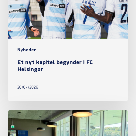
i
FC
Helsingør
Nyheder
Et nyt kapitel begynder i FC
Helsingør
30/07/2026
Referat
fra
ordinær