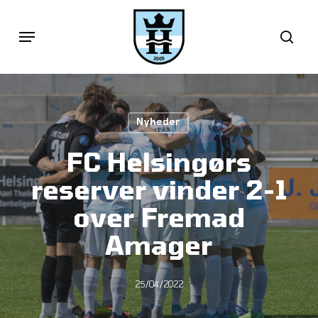
Skip
Menu
sea
to
main
content
Nyheder
FC Helsingørs
reserver vinder 2-1
over Fremad
Amager
25/04/2022