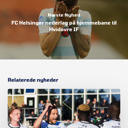
Næste Nyhed
FC Helsingør nederlag på hjemmebane til
Hvidovre IF
Relaterede nyheder
Et
nyt
kapitel
begynder