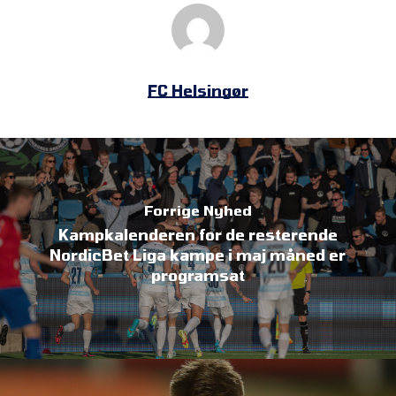
FC Helsingør
Forrige Nyhed
Kampkalenderen for de resterende
NordicBet Liga kampe i maj måned er
programsat