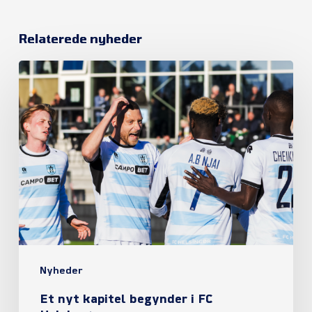
Relaterede nyheder
Et
nyt
kapitel
begynder
i
FC
Helsingør
Nyheder
Et nyt kapitel begynder i FC