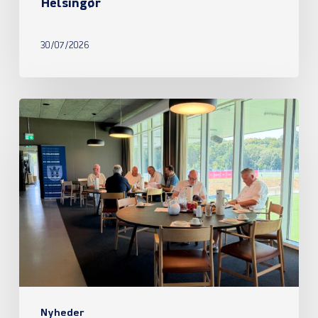
Helsingør
30/07/2026
Referat
fra
ordinær
generalforsamling
2026
Nyheder