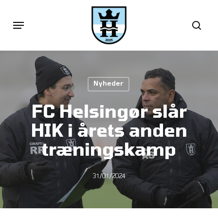
Skip
Menu
sea
to
main
content
Nyheder
FC Helsingør slår
HIK i årets anden
træningskamp
31/01/2024