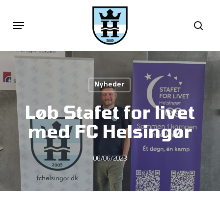
Skip
Menu
sea
to
main
content
Nyheder
Løb Stafet for livet
med FC Helsingør
06/06/2023