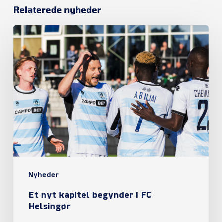
Relaterede nyheder
Et
nyt
kapitel
begynder
i
FC
Helsingør
Nyheder
Et nyt kapitel begynder i FC
Helsingør