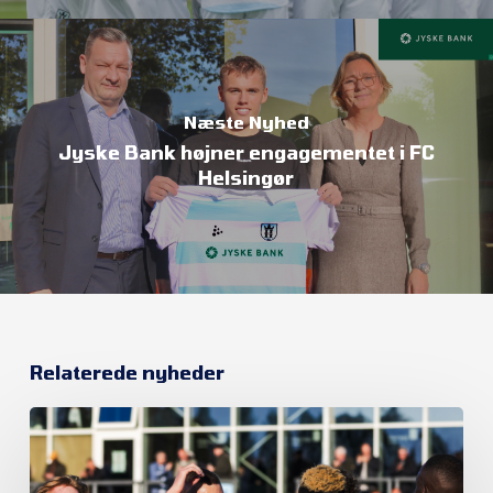
Næste Nyhed
Jyske Bank højner engagementet i FC
Helsingør
Relaterede nyheder
Et
nyt