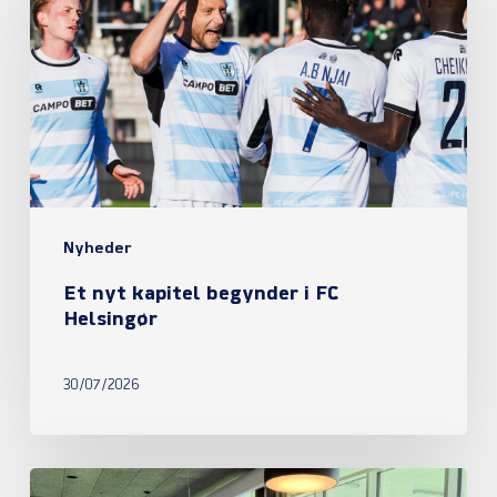
kapitel
begynder
i
FC
Helsingør
Nyheder
Et nyt kapitel begynder i FC
Helsingør
30/07/2026
Referat