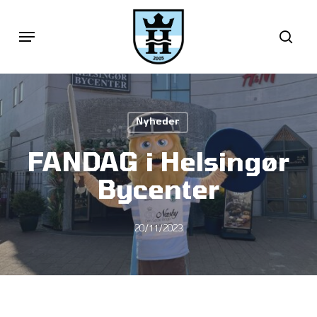
Skip
Menu
sea
to
main
content
Nyheder
FANDAG i Helsingør
Bycenter
20/11/2023