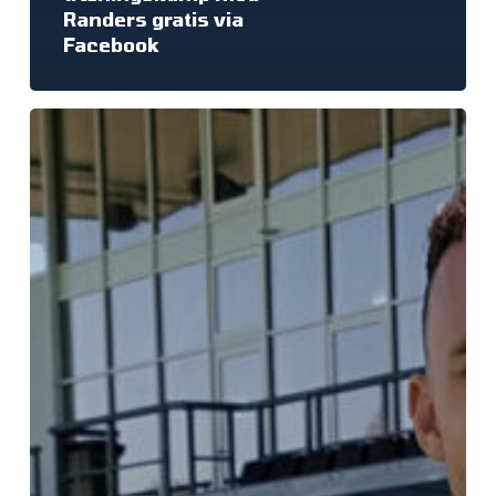
Randers gratis via
Facebook
Rejnhold
og
Czajkowski
nye
i
FCH-
trøjen