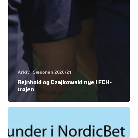
Arkiv
Sæsonen 2020/21
Rejnhold og Czajkowski nye i FCH-
trøjen
Kampprogram
for
de