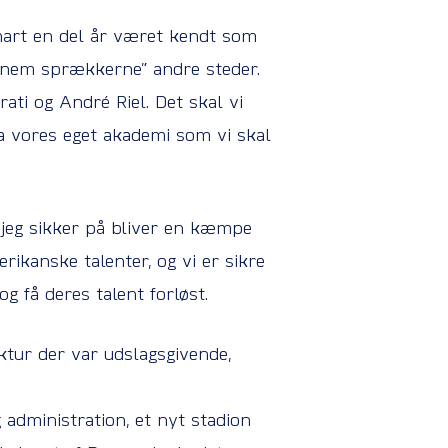
 snart en del år været kendt som
gennem sprækkerne” andre steder.
i og André Riel. Det skal vi
ra vores eget akademi som vi skal
r jeg sikker på bliver en kæmpe
rikanske talenter, og vi er sikre
g få deres talent forløst.
ktur der var udslagsgivende,
 administration, et nyt stadion