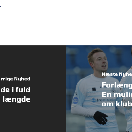
r
Næste Nyh
rrige Nyhed
Forlæng
e i fuld
En muli
længde
om klub