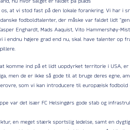
and, nu hvor salget er faldet på plads
 os, at vi stod fast på den lokale forankring. Vi har i
ge danske fodboldtalenter, der måske var faldet lidt ”
sper Enghardt, Mads Aaquist, Vito Hammershøy-Mistrat
vi i endnu højere grad end nu, skal have talenter op f
pillere.
at komme ind på et lidt uopdyrket territorie i USA, e
ga, men de er ikke så gode til at bruge deres egne, ame
derovre, som vi kan introducere til europæisk fodbold o
pe var det især FC Helsingørs gode stab og infrastru
tur, en meget stærk sportslig ledelse, samt en dygtig