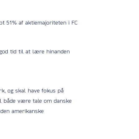
 51% af aktiemajoriteten i FC
god tid til at lære hinanden
rk, og skal have fokus på
 vil både være tale om danske
a den amerikanske