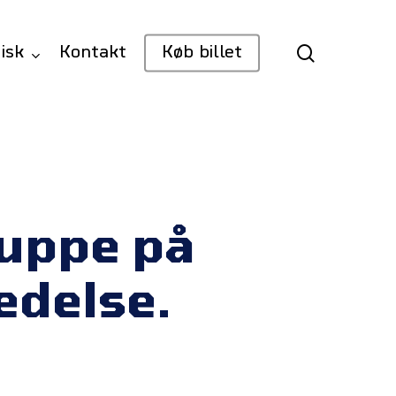
search
isk
Kontakt
Køb billet
uppe på
edelse.