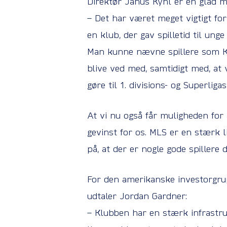
Direktør Janus Kyhl er en glad m
– Det har været meget vigtigt for
en klub, der gav spilletid til un
Man kunne nævne spillere som Ka
blive ved med, samtidigt med, at 
gøre til 1. divisions- og Superligas
At vi nu også får muligheden for 
gevinst for os. MLS er en stærk li
på, at der er nogle gode spillere 
For den amerikanske investorgrup
udtaler Jordan Gardner:
– Klubben har en stærk infrastruk