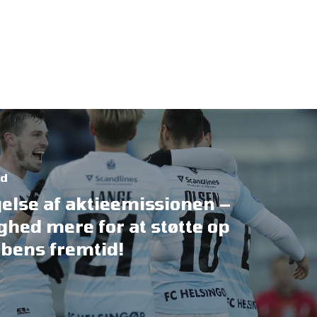
ed
else af aktieemissionen –
ghed mere for at støtte op
bens fremtid!