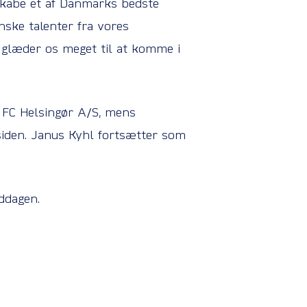
 skabe et af Danmarks bedste
ske talenter fra vores
i glæder os meget til at komme i
 FC Helsingør A/S, mens
den. Janus Kyhl fortsætter som
iddagen.