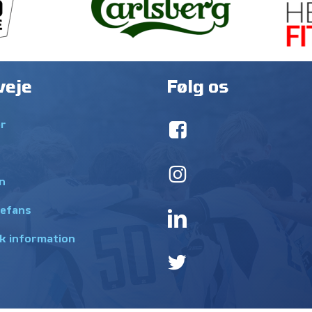
veje
Følg os
r
n
efans
k information