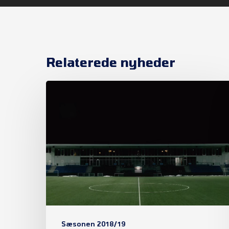
Relaterede nyheder
Klubbens
erklæring
vedrørende
1st
Floor
på
det
nye
Helsingør
Sæsonen 2018/19