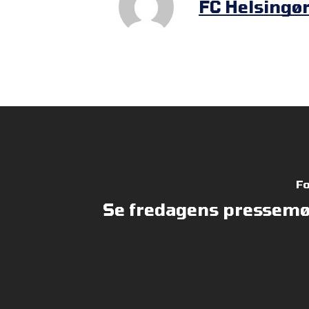
FC Helsingø
Fo
Se fredagens pressemød