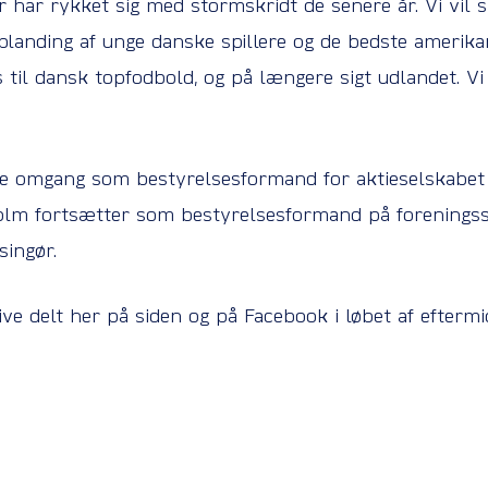
er har rykket sig med stormskridt de senere år. Vi vil
anding af unge danske spillere og de bedste amerikan
 til dansk topfodbold, og på længere sigt udlandet. V
te omgang som bestyrelsesformand for aktieselskabet
m fortsætter som bestyrelsesformand på foreningssi
singør.
ive delt her på siden og på Facebook i løbet af efterm