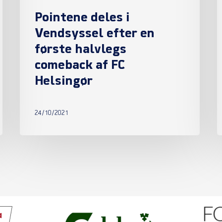
af
Pointene deles i
FC
Vendsyssel efter en
Helsingør
første halvlegs
comeback af FC
Helsingør
24/10/2021