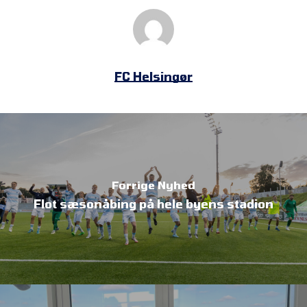
FC Helsingør
Forrige Nyhed
Flot sæsonåbing på hele byens stadion