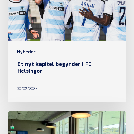
i
FC
Helsingør
Nyheder
Et nyt kapitel begynder i FC
Helsingør
30/07/2026
Referat
fra