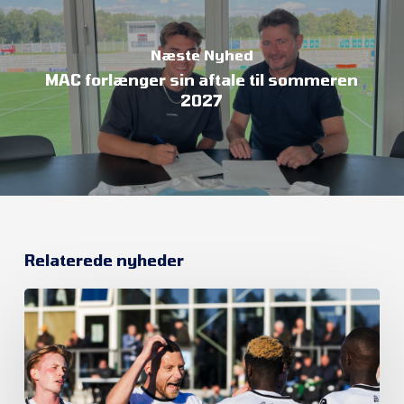
Næste Nyhed
MAC forlænger sin aftale til sommeren
2027
Relaterede nyheder
Et
nyt
kapitel
begynder