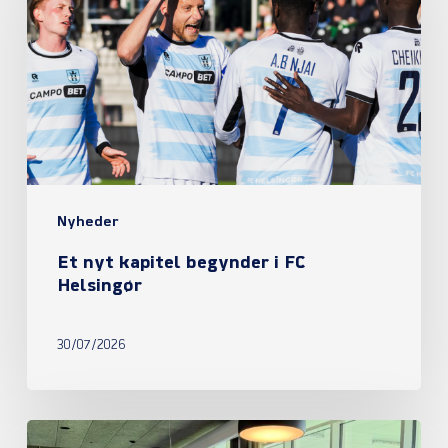
kapitel
begynder
i
FC
Helsingør
Nyheder
Et nyt kapitel begynder i FC
Helsingør
30/07/2026
Referat