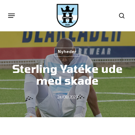
Skip
Menu
sea
to
main
content
Nyheder
Sterling Yatéke ude
med skade
24/08/2023