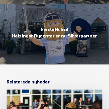
Næste Nyhed
Helsingør Bycenter er ny Silverpartner
Relaterede nyheder
Et
nyt