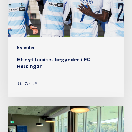
i
FC
Helsingør
Nyheder
Et nyt kapitel begynder i FC
Helsingør
30/07/2026
Referat
fra
ordinær