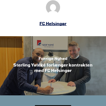
FC Helsingør
Forrige Nyhed
Sterling Yatéké forlænger kontrakten
med FC Helsingør