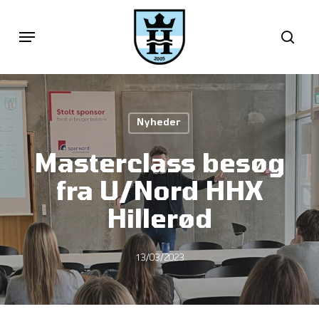
Skip
Menu
sea
to
main
content
Nyheder
Masterclass besøg
fra U/Nord HHX
Hillerød
13/03/2023