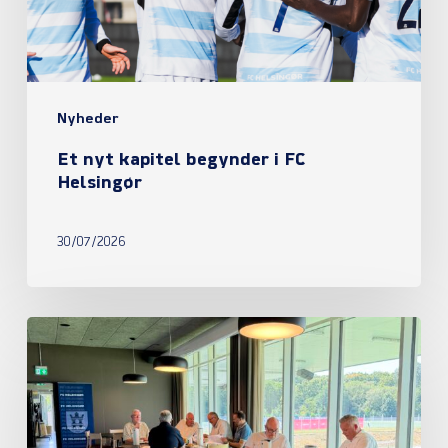
Helsingør
Nyheder
Et nyt kapitel begynder i FC
Helsingør
30/07/2026
Referat
fra
ordinær
generalforsamling