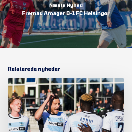
Næste Nyhed
Fremad Amager 0-1 FC Helsingør
Relaterede nyheder
Et
nyt
kapitel
begynder
i
FC