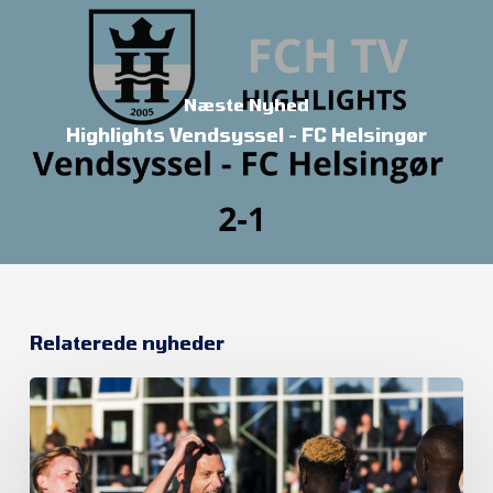
Næste Nyhed
Highlights Vendsyssel - FC Helsingør
Relaterede nyheder
Et
nyt
kapitel