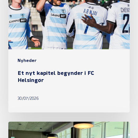
begynder
i
FC
Helsingør
Nyheder
Et nyt kapitel begynder i FC
Helsingør
30/07/2026
Referat
fra