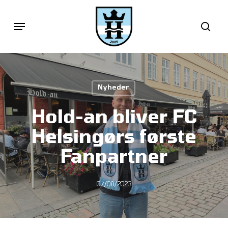
Skip
Menu
sea
to
main
content
Nyheder
Hold-an bliver FC
Helsingørs første
Fanpartner
07/08/2023