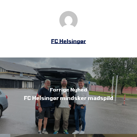
FC Helsingør
Forrige Nyhed
FC Helsingør mindsker madspild