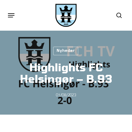
Skip
Menu
sea
to
main
content
Nyheder
Highlights FC
Helsingør – B.93
01/08/2023