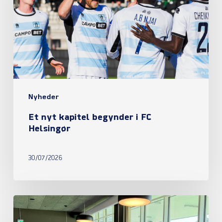
begynder
i
FC
Helsingør
Nyheder
Et nyt kapitel begynder i FC
Helsingør
30/07/2026
Referat
fra