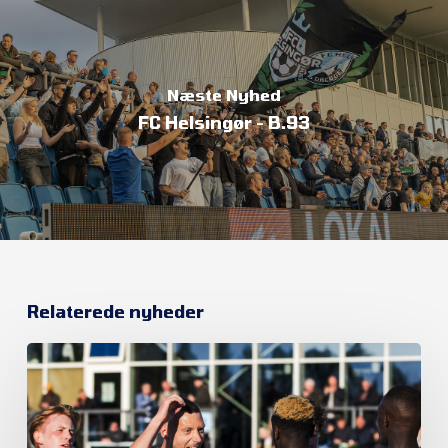
Næste Nyhed
FC Helsingør - B.93
Relaterede nyheder
Et
nyt
kapitel