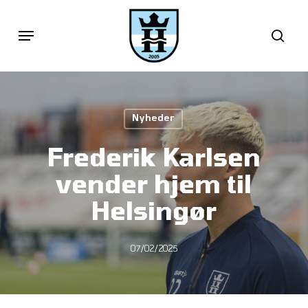
Skip
Menu
sea
to
main
content
Nyheder
Frederik Karlsen
vender hjem til
Helsingør
07/02/2025