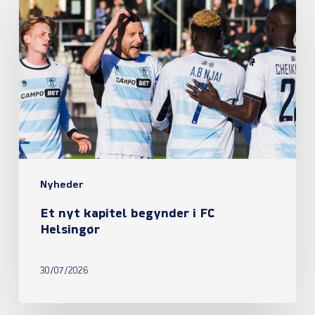
nyt
kapitel
begynder
i
FC
Helsingør
Nyheder
Et nyt kapitel begynder i FC
Helsingør
30/07/2026