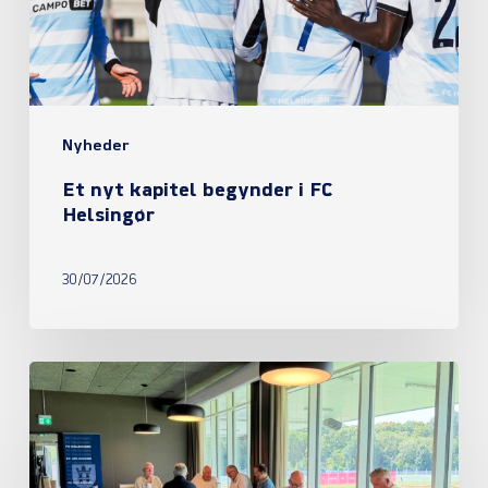
FC
Helsingør
Nyheder
Et nyt kapitel begynder i FC
Helsingør
30/07/2026
Referat
fra
ordinær
generalforsamling