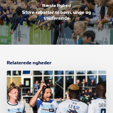
Næste Nyhed
Store rabatter til børn, unge og
studerende
Relaterede nyheder
Et
nyt
kapitel
begynder
i