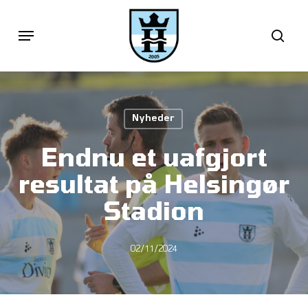
Skip
Menu
sea
to
main
content
Nyheder
Endnu et uafgjort
resultat på Helsingør
Stadion
02/11/2024