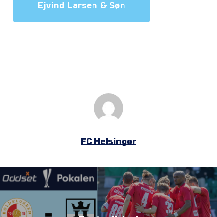
Ejvind Larsen & Søn
FC Helsingør