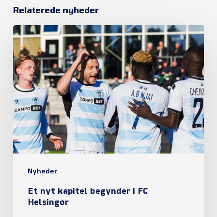
Relaterede nyheder
Et
nyt
kapitel
begynder
i
FC
Helsingør
Nyheder
Et nyt kapitel begynder i FC
Helsingør