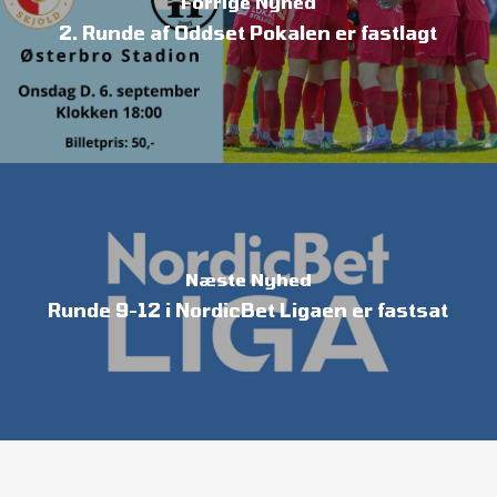
Forrige Nyhed
2. Runde af Oddset Pokalen er fastlagt
Næste Nyhed
Runde 9-12 i NordicBet Ligaen er fastsat